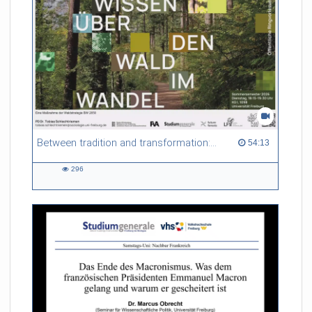
Between tradition and transformation: how owners, advisers and institutions co-create knowledge for resilient forests in Europe
54:13 duration
54:13
296
296
views