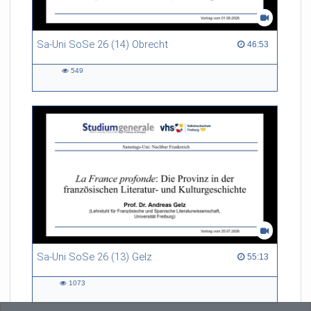
Sa-Uni SoSe 26 (14) Obrecht
46:53 duration
46:53
549
549
views
Sa-Uni SoSe 26 (13) Gelz
55:13 duration
55:13
1073
1073
views