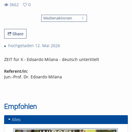
3662
0
0
3662
favorites
Medienaktionen
views
Share
hochgeladen 12. Mai 2026
ZEIT für X - Edoardo Milana - deutsch untertitelt
Referent/in:
Jun.-Prof. Dr. Edoardo Milana
Empfohlen
Alles