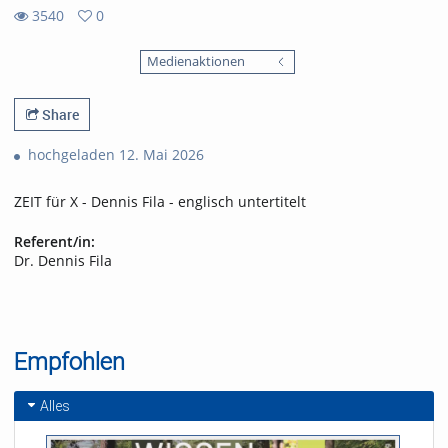
3540
0
0
3540
favorites
Medienaktionen
views
Share
hochgeladen 12. Mai 2026
ZEIT für X - Dennis Fila - englisch untertitelt
Referent/in:
Dr. Dennis Fila
Empfohlen
Alles