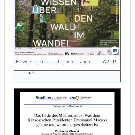
Between tradition and transformation: how owners, advisers and institutions co-create knowledge for resilient forests in Europe
54:13 duration
54:13
47
47
views