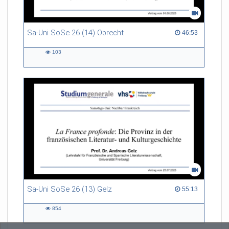
Sa-Uni SoSe 26 (14) Obrecht
46:53 duration
46:53
103
103
views
Sa-Uni SoSe 26 (13) Gelz
55:13 duration
55:13
854
854
views