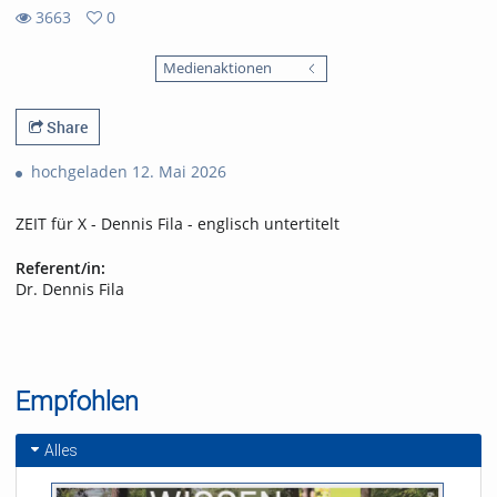
3663
0
0
3663
favorites
Medienaktionen
views
Share
hochgeladen 12. Mai 2026
ZEIT für X - Dennis Fila - englisch untertitelt
Referent/in:
Dr. Dennis Fila
Empfohlen
Alles