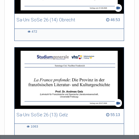
Sa-Uni SoSe 26 (14) Obrecht
46:53 duration
46:53
472
472
views
Sa-Uni SoSe 26 (13) Gelz
55:13 duration
55:13
1063
1063
views