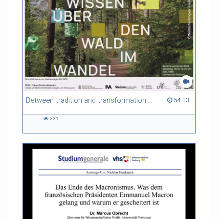
Between tradition and transformation: how owners, advisers and institutions co-create knowledge for resilient forests in Europe
54:13 duration
54:13
231
231
views