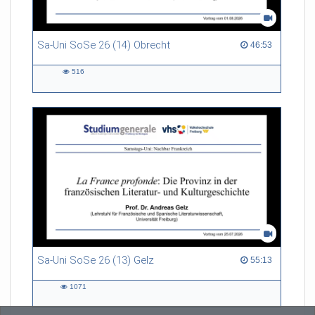
Sa-Uni SoSe 26 (14) Obrecht
46:53 duration
46:53
516
516
views
Sa-Uni SoSe 26 (13) Gelz
55:13 duration
55:13
1071
1071
views