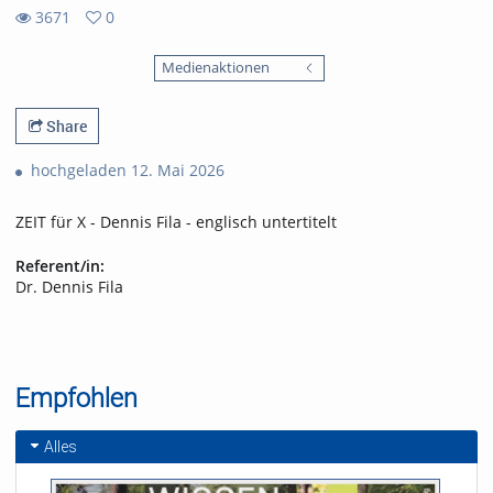
3671
0
0
3671
favorites
Medienaktionen
views
Share
hochgeladen 12. Mai 2026
ZEIT für X - Dennis Fila - englisch untertitelt
Referent/in:
Dr. Dennis Fila
Empfohlen
Alles