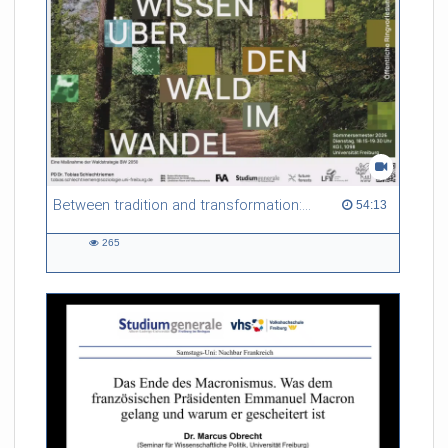
Between tradition and transformation: how owners, advisers and institutions co-create knowledge for resilient forests in Europe
54:13 duration
54:13
265
265
views