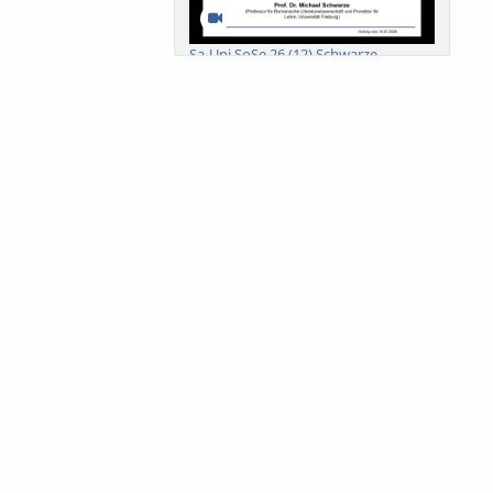
Sa-Uni SoSe 26 (12) Schwarze
Meanings of Forests: A Collaborative
Comparativ...
Als der Wald eine Zukunftsfrage
wurde. Wissen, ...