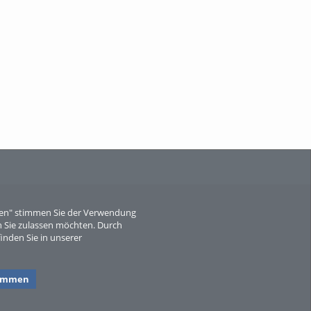
When Particle Physics Gets Hot: A
Journey Throu...
Sperber
eren" stimmen Sie der Verwendung
 Sie zulassen möchten. Durch
inden Sie in unserer
timmen