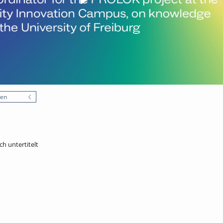
nen
sch untertitelt