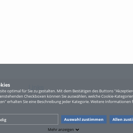
kies
Links
te optimal für Sie zu gestalten. Mit dem Bestätigen des Buttons "Akzepti
ntenstehenden Checkboxen können Sie auswählen, welche Cookie-Kategorien
Sitemap
gen" erhalten Sie eine Beschreibung jeder Kategorie. Weitere Informationen f
Auswahl zustimmen
Allen zus
dig
Mehr anzeigen