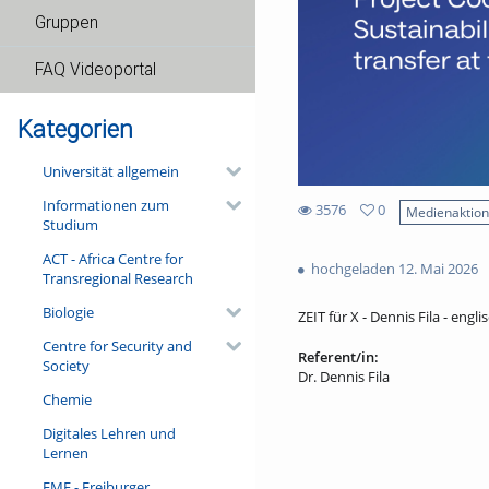
Gruppen
FAQ Videoportal
Kategorien
Universität allgemein
Informationen zum
3576
0
Medienaktio
Studium
0
3576
favorites
ACT - Africa Centre for
views
hochgeladen 12. Mai 2026
Transregional Research
Biologie
ZEIT für X - Dennis Fila - engli
Centre for Security and
Referent/in:
Society
Dr. Dennis Fila
Chemie
Digitales Lehren und
Lernen
FMF - Freiburger