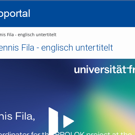
go
go
go
to
to
to
navigation
main
footer
content
is Fila - englisch untertitelt
ennis Fila - englisch untertitelt
Video abspielen