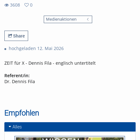
3608
0
0
3608
favorites
Medienaktionen
views
Share
hochgeladen 12. Mai 2026
ZEIT für X - Dennis Fila - englisch untertitelt
Referent/in:
Dr. Dennis Fila
Empfohlen
Alles