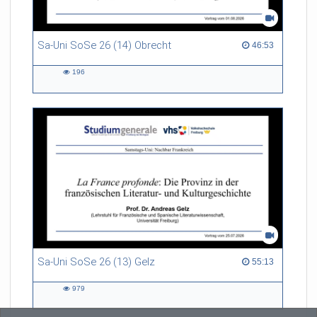
Sa-Uni SoSe 26 (14) Obrecht
46:53 duration
46:53
196
196
views
Sa-Uni SoSe 26 (13) Gelz
55:13 duration
55:13
979
979
views