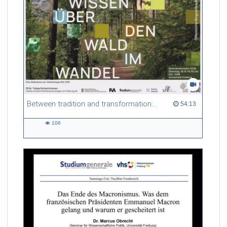
Between tradition and transformation: how owners, advisers and institutions co-create knowledge for resilient forests in Europe
54:13 duration
54:13
106
106
views