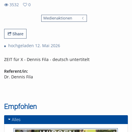
3532
0
0
3532
favorites
Medienaktionen
views
Share
hochgeladen 12. Mai 2026
ZEIT für X - Dennis Fila - deutsch untertitelt
Referent/in:
Dr. Dennis Fila
Empfohlen
Alles