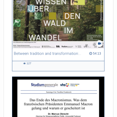
Between tradition and transformation: how owners, advisers and institutions co-create knowledge for resilient forests in Europe
54:13 duration
54:13
127
127
views