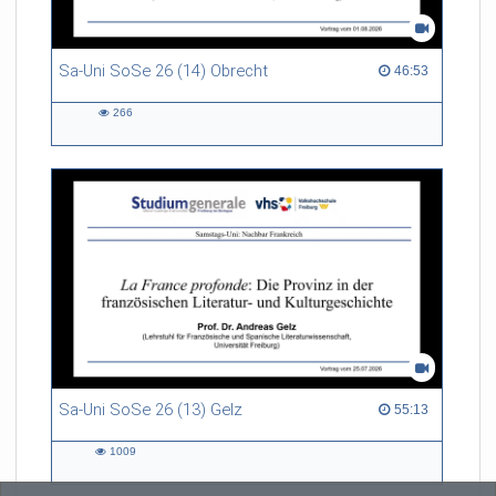
Sa-Uni SoSe 26 (14) Obrecht
46:53 duration
46:53
266
266
views
Sa-Uni SoSe 26 (13) Gelz
55:13 duration
55:13
1009
1009
views