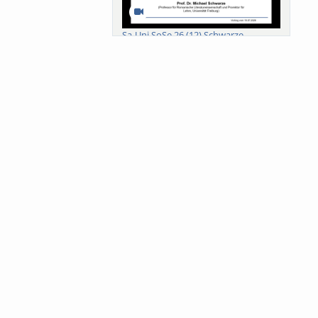
Sa-Uni SoSe 26 (12) Schwarze
Meanings of Forests: A Collaborative
Comparativ...
Als der Wald eine Zukunftsfrage
wurde. Wissen, ...