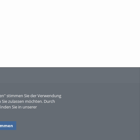
When Particle Physics Gets Hot: A
Journey Throu...
Sperber
eren" stimmen Sie der Verwendung
 Sie zulassen möchten. Durch
inden Sie in unserer
timmen