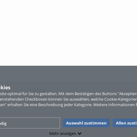
kies
Links
te optimal für Sie zu gestalten. Mit dem Bestätigen des Buttons "Akzepti
ntenstehenden Checkboxen können Sie auswählen, welche Cookie-Kategorien
Sitemap
gen" erhalten Sie eine Beschreibung jeder Kategorie. Weitere Informationen f
Auswahl zustimmen
Allen zus
dig
Mehr anzeigen