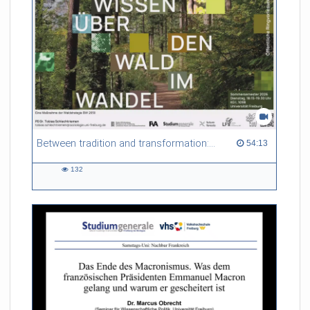
Forstbetriebe. Vor diesem Hintergrund spürt der Vortrag dem
Nutzen und den Risiken nach, die mit den alten, vertrauten
Waldgeschichten einhergehen.
Referent/in:
Prof. Dr. Ulrich
Schraml (Direktor FVA Freiburg)
Between tradition and transformation: how owners, advisers and institutions co-create knowledge for resilient forests in Europe
54:13 duration
54:13
132
132
views