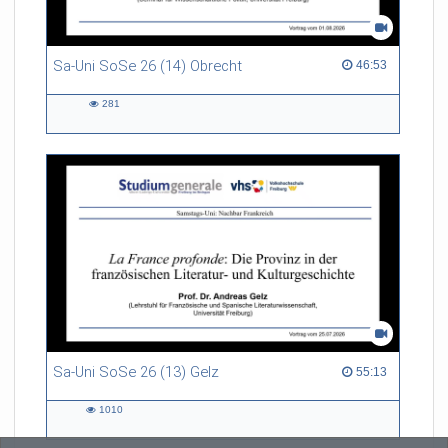
Sa-Uni SoSe 26 (14) Obrecht
46:53 duration
46:53
281
281
views
Sa-Uni SoSe 26 (13) Gelz
55:13 duration
55:13
1010
1010
views