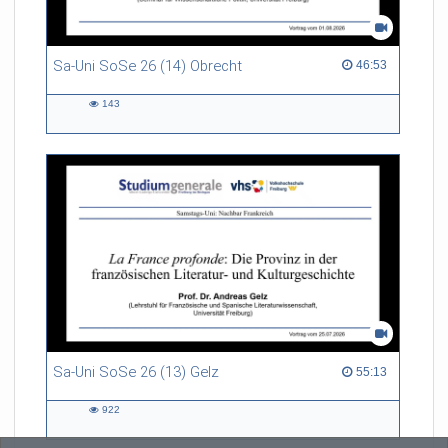
Sa-Uni SoSe 26 (14) Obrecht
46:53 duration
46:53
143
143
views
Sa-Uni SoSe 26 (13) Gelz
55:13 duration
55:13
922
922
views