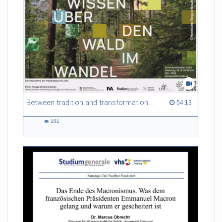
Forstbetriebe. Vor diesem Hintergrund spürt der Vortrag dem
Nutzen und den Risiken nach, die mit den alten, vertrauten
Waldgeschichten einhergehen.
Referent/in:
Prof. Dr. Ulrich
Schraml (Direktor FVA Freiburg)
Between tradition and transformation: how owners, advisers and institutions co-create knowledge for resilient forests in Europe
54:13 duration
54:13
101
101
views