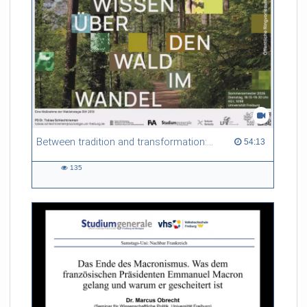
Forstbetriebe. Vor diesem Hintergrund spürt der Vortrag dem
Nutzen und den Risiken nach, die mit den alten, vertrauten
Waldgeschichten einhergehen.
Referent/in:
Prof. Dr. Ulrich
Schraml (Direktor FVA Freiburg)
Between tradition and transformation: how owners, advisers and institutions co-create knowledge for resilient forests in Europe
54:13 duration
54:13
135
135
views