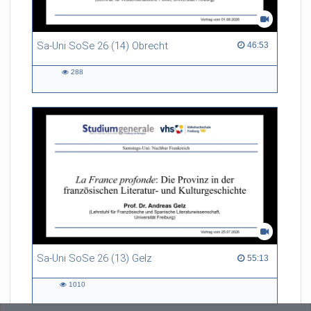
Sa-Uni SoSe 26 (14) Obrecht
46:53 duration
46:53
288
288
views
Sa-Uni SoSe 26 (13) Gelz
55:13 duration
55:13
1010
1010
views