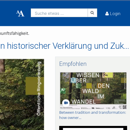
Suche etwas ...
Login
unftsfähigkeit.
Wie viel gestern ist morgen? Unser Wald zwischen historischer Verklärung und Zukunftsfähigkeit.
Empfohlen
Between tradition and transformation:
how owner...