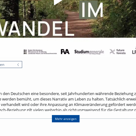
nen
n den Deutschen eine besondere, seit Jahrhunderten währende Beziehung zu
werden bemüht, um dieses Narrativ am Leben zu halten. Tatsächlich erweist
verhandelt wird oder ihre Anpassung an Klimaveränderung gefördert werden s
h-Beziehung gilt vielen weiterhin als richtungsweisend für die Gestaltung
lichen Studien zufolge zunehmend als Hemmschuh − für einen effektiven Wa
Mehr anzeigen
 Forstbetriebe. Vor diesem Hintergrund spürt der Vortrag dem Nutzen und d
schichten einhergehen.