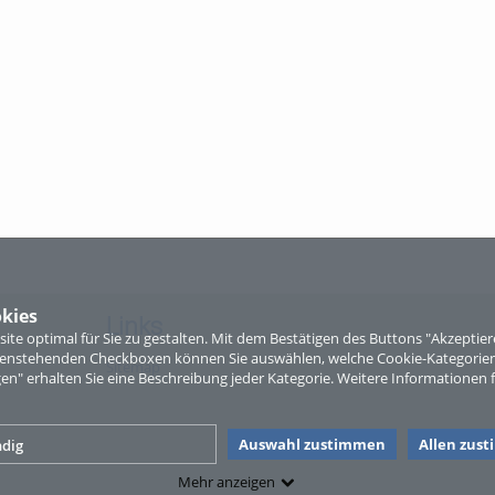
kies
Links
te optimal für Sie zu gestalten. Mit dem Bestätigen des Buttons "Akzepti
ntenstehenden Checkboxen können Sie auswählen, welche Cookie-Kategorien
Sitemap
gen" erhalten Sie eine Beschreibung jeder Kategorie. Weitere Informationen f
Auswahl zustimmen
Allen zus
dig
Mehr anzeigen