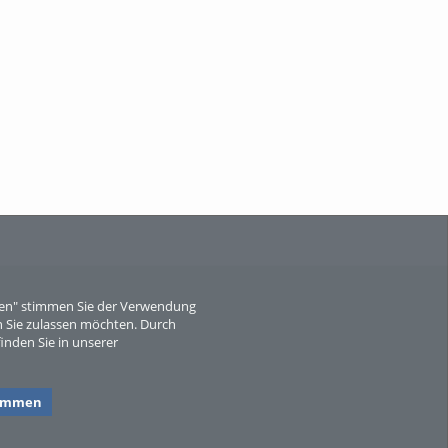
Wissen, ...
When Particle Physics Gets Hot: A
Journey Throu...
eren" stimmen Sie der Verwendung
 Sie zulassen möchten. Durch
inden Sie in unserer
Sperber
timmen