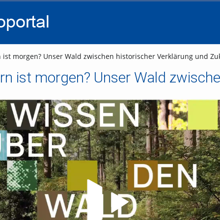
go
go
go
to
to
to
navigation
main
footer
content
n ist morgen? Unser Wald zwischen historischer Verklärung und Zuk
Video abspielen