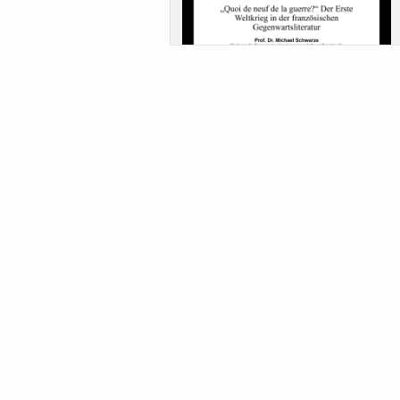
Sa-Uni SoSe 26 (12) Schwarze
Meanings of Forests: A Collaborative
Comparativ...
Als der Wald eine Zukunftsfrage wurde.