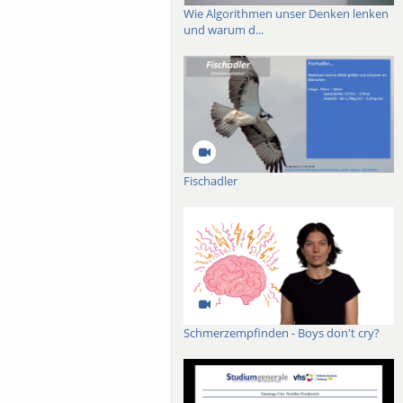
Wie Algorithmen unser Denken lenken
und warum d...
Fischadler
Schmerzempfinden - Boys don't cry?