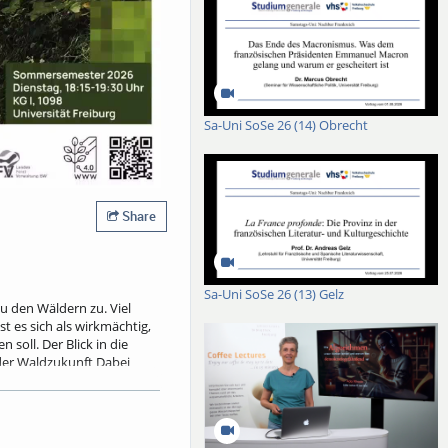
Sa-Uni SoSe 26 (14) Obrecht
Share
Sa-Uni SoSe 26 (13) Gelz
 den Wäldern zu. Viel
 es sich als wirkmächtig,
oll. Der Blick in die
 der Waldzukunft Dabei
ldnaturschutz ebenso wie
en Risiken nach, die mit