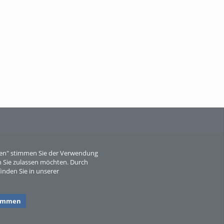
Wissen, ...
When Particle Physics Gets Hot: A
Journey Throu...
eren" stimmen Sie der Verwendung
 Sie zulassen möchten. Durch
inden Sie in unserer
Sperber
timmen