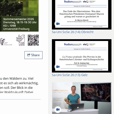
Sa-Uni SoSe 26 (14) Obrecht
Share
Sa-Uni SoSe 26 (13) Gelz
 den Wäldern zu. Viel
 es sich als wirkmächtig,
oll. Der Blick in die
 der Waldzukunft Dabei
ldnaturschutz ebenso wie
en Risiken nach, die mit