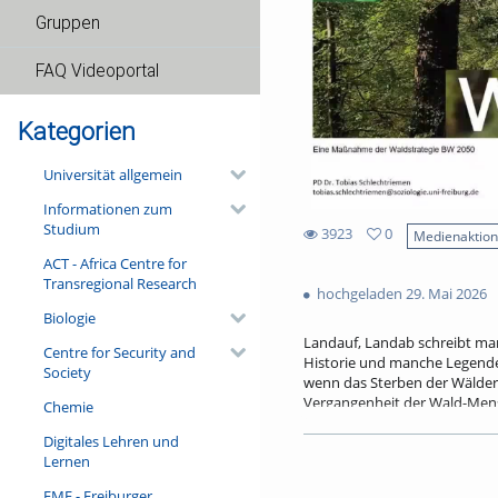
Gruppen
FAQ Videoportal
Kategorien
Universität allgemein
Informationen zum
Studium
3923
0
Medienaktio
0
ACT - Africa Centre for
3923
favorites
Transregional Research
views
hochgeladen 29. Mai 2026
Biologie
Landauf, Landab schreibt ma
Centre for Security and
Historie und manche Legende 
Society
wenn das Sterben der Wälder 
Vergangenheit der Wald-Mensc
Chemie
erweist er sich wissenschaft
Digitales Lehren und
für die Ausrichtung moderner
Lernen
den alten, vertrauten Waldge
FMF - Freiburger