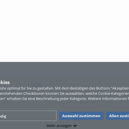
kies
Links
te optimal für Sie zu gestalten. Mit dem Bestätigen des Buttons "Akzepti
ntenstehenden Checkboxen können Sie auswählen, welche Cookie-Kategorien
Sitemap
gen" erhalten Sie eine Beschreibung jeder Kategorie. Weitere Informationen f
Auswahl zustimmen
Allen zus
dig
Mehr anzeigen