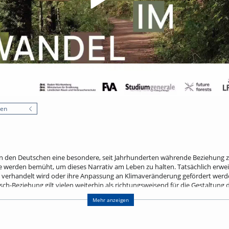
nen
n den Deutschen eine besondere, seit Jahrhunderten währende Beziehung zu
werden bemüht, um dieses Narrativ am Leben zu halten. Tatsächlich erweist
verhandelt wird oder ihre Anpassung an Klimaveränderung gefördert werden s
h-Beziehung gilt vielen weiterhin als richtungsweisend für die Gestaltung
lichen Studien zufolge zunehmend als Hemmschuh − für einen effektiven Wa
Mehr anzeigen
 Forstbetriebe. Vor diesem Hintergrund spürt der Vortrag dem Nutzen und d
schichten einhergehen.