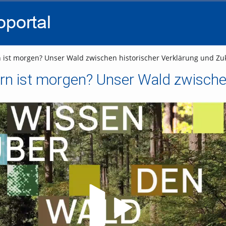
go
go
go
to
to
to
navigation
main
footer
content
n ist morgen? Unser Wald zwischen historischer Verklärung und Zuk
Video abspielen