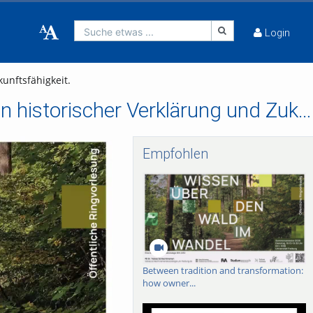
Suche etwas ...
Login
unftsfähigkeit.
Wie viel gestern ist morgen? Unser Wald zwischen historischer Verklärung und Zukunftsfähigkeit.
Empfohlen
Between tradition and transformation:
how owner...