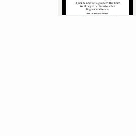
Sa-Uni SoSe 26 (12) Schwarze
Meanings of Forests: A Collaborative
Comparativ...
Als der Wald eine Zukunftsfrage wurde.