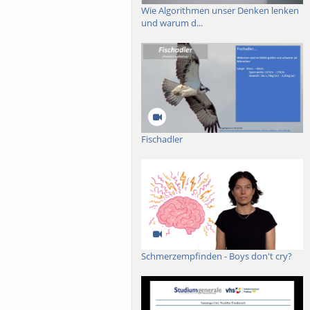
Wie Algorithmen unser Denken lenken
und warum d...
Fischadler
Schmerzempfinden - Boys don't cry?