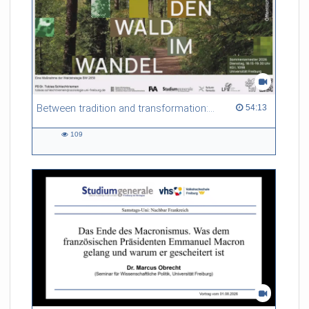
Between tradition and transformation: how owners, advisers and institutions co-create knowledge for resilient forests in Europe
54:13 duration
54:13
109
109
views