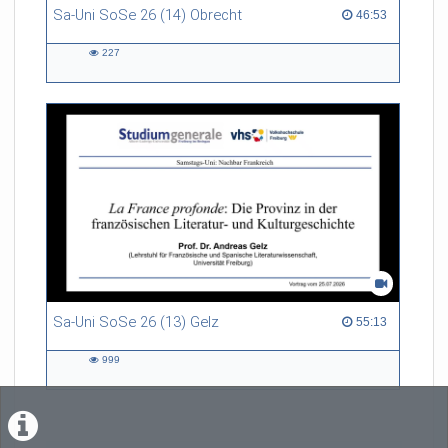
Sa-Uni SoSe 26 (14) Obrecht
46:53 duration
46:53
227
227
views
Sa-Uni SoSe 26 (13) Gelz
55:13 duration
55:13
999
999
views