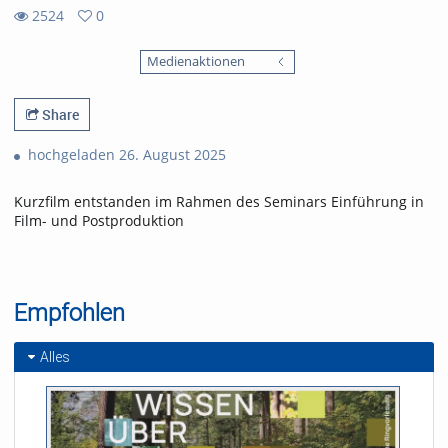
2524
0
0
2524
favorites
Medienaktionen
views
Share
hochgeladen 26. August 2025
Kurzfilm entstanden im Rahmen des Seminars Einführung in
Film- und Postproduktion
Empfohlen
Alles