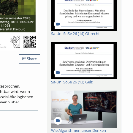
Sa-Uni SoSe 26 (14) Obrecht
Share
Sa-Uni SoSe 26 (13) Gelz
 gesprochen,
chtbar wird, wenn
sozial-ökologischen
, wenn über
uprojekte gestritten
 und
m, als Arbeitsort
Wie Algorithmen unser Denken