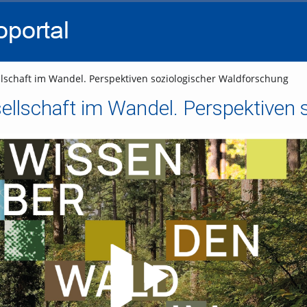
go
go
go
to
to
to
navigation
main
footer
content
schaft im Wandel. Perspektiven soziologischer Waldforschung
llschaft im Wandel. Perspektiven 
Video abspielen