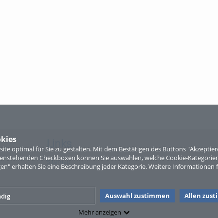
kies
Links
te optimal für Sie zu gestalten. Mit dem Bestätigen des Buttons "Akzepti
ntenstehenden Checkboxen können Sie auswählen, welche Cookie-Kategorien
Sitemap
gen" erhalten Sie eine Beschreibung jeder Kategorie. Weitere Informationen f
Auswahl zustimmen
Allen zus
dig
Mehr anzeigen