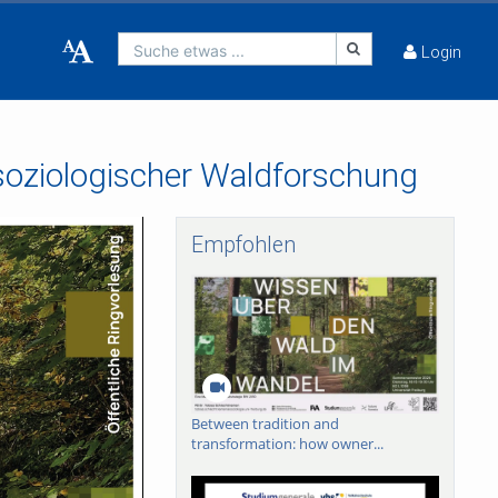
Suche etwas ...
Login
soziologischer Waldforschung
Empfohlen
Between tradition and
transformation: how owner...