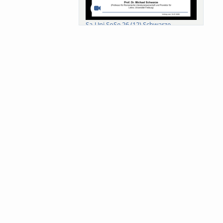
Sa-Uni SoSe 26 (12) Schwarze
Meanings of Forests: A Collaborative
Comparativ...
Als der Wald eine Zukunftsfrage
wurde. Wissen, ...