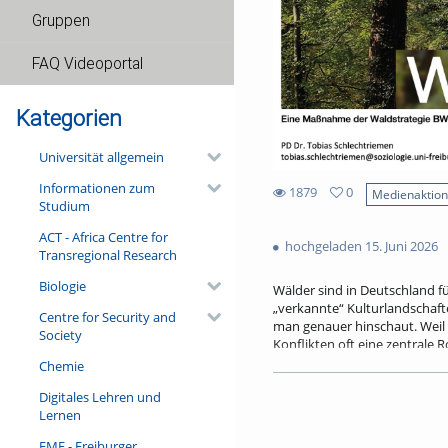
Gruppen
FAQ Videoportal
Kategorien
Universität allgemein
Informationen zum
1879
0
Medienaktio
Studium
0
1879
favorites
ACT - Africa Centre for
views
hochgeladen 15. Juni 2026
Transregional Research
Biologie
Wälder sind in Deutschland fü
„verkannte“ Kulturlandschaft
Centre for Security and
man genauer hinschaut. Weil a
Society
Konflikten oft eine zentrale 
grundlegende gesellschaftlic
Chemie
wird. Der Vortrag gibt Einbli
Digitales Lehren und
Forschungsanstalt Baden-Wür
Lernen
und als Arena gesellschaftlic
FMF - Freiburger