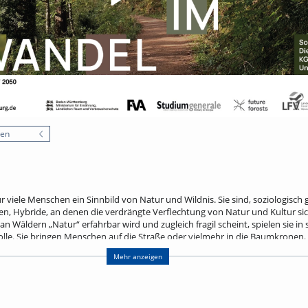
nen
r viele Menschen ein Sinnbild von Natur und Wildnis. Sie sind, soziologisch
en, Hybride, an denen die verdrängte Verflechtung von Natur und Kultur si
n Wäldern „Natur“ erfahrbar wird und zugleich fragil scheint, spielen sie in 
Rolle. Sie bringen Menschen auf die Straße oder vielmehr in die Baumkronen
he Transformationsfragen wie Mobilitätswende, Energiewende oder große Ba
Mehr anzeigen
ck in Projekte der soziologischen Waldforschung an der Forstlichen Versuchs-
ttemberg (FVA Freiburg) und spannt einen Bogen von Wald als Erholungsrau
her Transformationsprozesse.