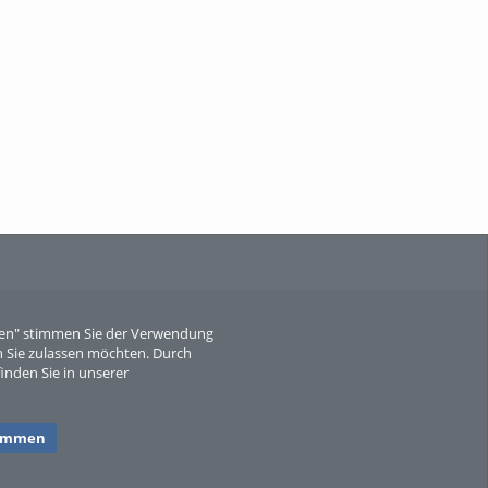
When Particle Physics Gets Hot: A
Journey Throu...
Sperber
eren" stimmen Sie der Verwendung
 Sie zulassen möchten. Durch
inden Sie in unserer
timmen