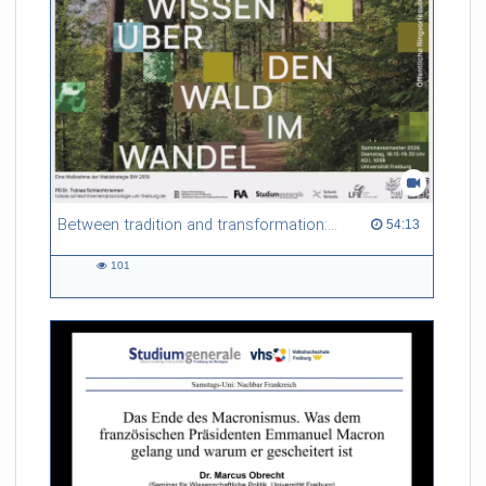
Forstlichen Versuchs- und Forschungsanstalt Baden-
Württemberg (FVA Freiburg) und spannt einen Bogen von
Wald als Erholungsraum, als Arbeitsort und als Arena
gesellschaftlicher Transformationsprozesse.
Referent/in:
PD Dr. Stephanie Bethmann
(Leiterin SGW, FVA Freiburg)
Between tradition and transformation: how owners, advisers and institutions co-create knowledge for resilient forests in Europe
54:13 duration
54:13
101
101
views