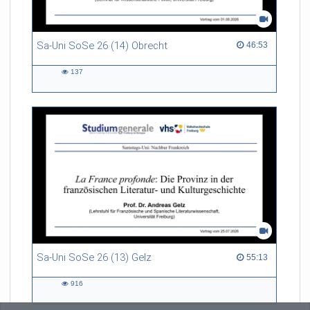
Sa-Uni SoSe 26 (14) Obrecht
46:53 duration
46:53
137
137
views
Sa-Uni SoSe 26 (13) Gelz
55:13 duration
55:13
916
916
views