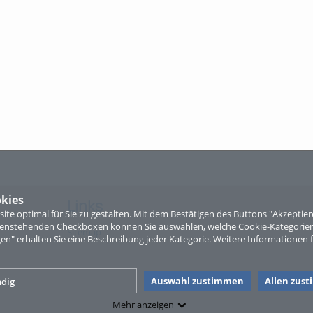
kies
Links
te optimal für Sie zu gestalten. Mit dem Bestätigen des Buttons "Akzepti
ntenstehenden Checkboxen können Sie auswählen, welche Cookie-Kategorien
Sitemap
gen" erhalten Sie eine Beschreibung jeder Kategorie. Weitere Informationen f
Auswahl zustimmen
Allen zus
dig
Mehr anzeigen