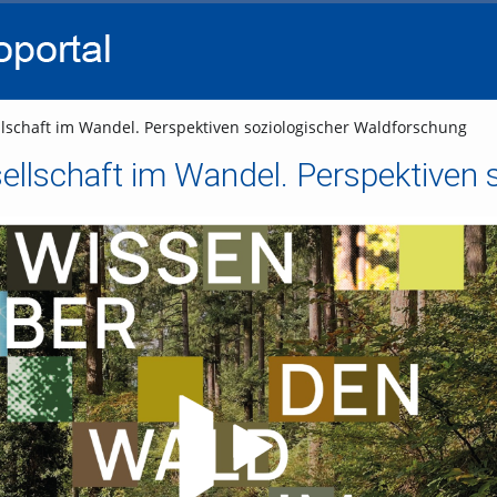
go
go
go
to
to
to
navigation
main
footer
content
schaft im Wandel. Perspektiven soziologischer Waldforschung
llschaft im Wandel. Perspektiven 
Video abspielen