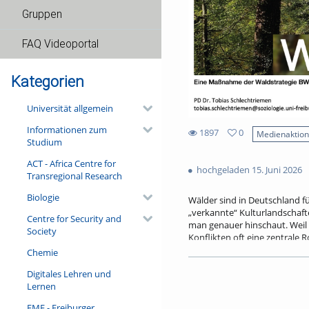
Gruppen
FAQ Videoportal
Kategorien
Universität allgemein
Informationen zum
1897
0
Medienaktio
Studium
0
1897
favorites
ACT - Africa Centre for
views
hochgeladen 15. Juni 2026
Transregional Research
Biologie
Wälder sind in Deutschland fü
„verkannte“ Kulturlandschaft
Centre for Security and
man genauer hinschaut. Weil a
Society
Konflikten oft eine zentrale 
grundlegende gesellschaftlic
Chemie
wird. Der Vortrag gibt Einbli
Digitales Lehren und
Forschungsanstalt Baden-Wür
Lernen
und als Arena gesellschaftlic
FMF - Freiburger