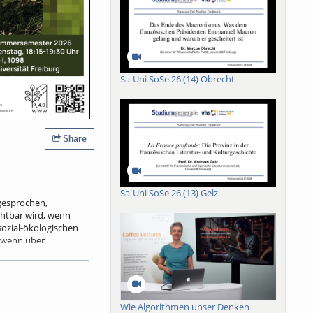
Sa-Uni SoSe 26 (14) Obrecht
Share
Sa-Uni SoSe 26 (13) Gelz
 gesprochen,
chtbar wird, wenn
sozial-ökologischen
, wenn über
uprojekte gestritten
 und
m, als Arbeitsort
Wie Algorithmen unser Denken