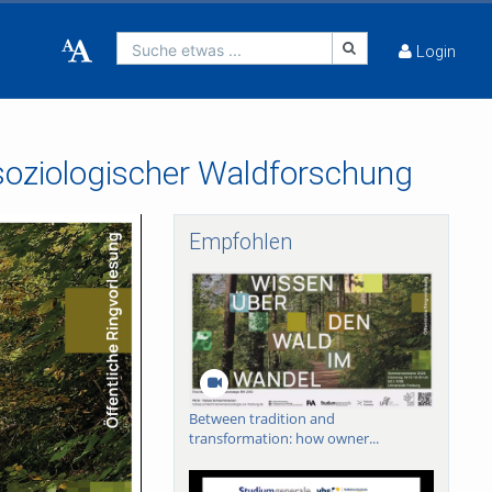
Suche etwas ...
Login
soziologischer Waldforschung
Empfohlen
Between tradition and
transformation: how owner...