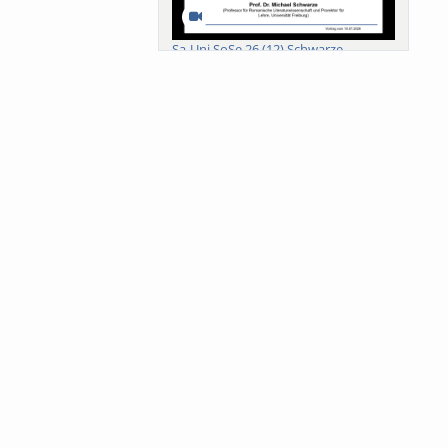
Sa-Uni SoSe 26 (12) Schwarze
Meanings of Forests: A Collaborative
Comparativ...
Als der Wald eine Zukunftsfrage
wurde. Wissen, ...