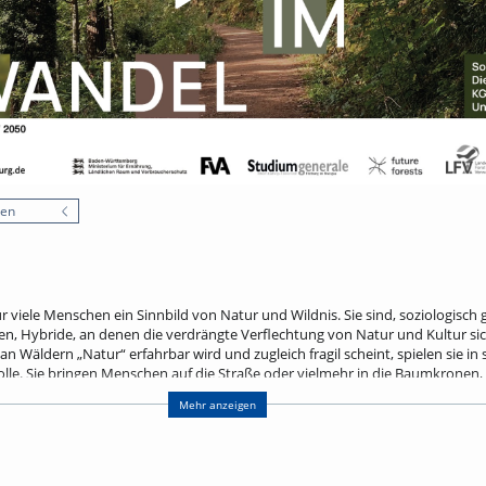
nen
r viele Menschen ein Sinnbild von Natur und Wildnis. Sie sind, soziologisch
en, Hybride, an denen die verdrängte Verflechtung von Natur und Kultur si
n Wäldern „Natur“ erfahrbar wird und zugleich fragil scheint, spielen sie in 
Rolle. Sie bringen Menschen auf die Straße oder vielmehr in die Baumkronen
he Transformationsfragen wie Mobilitätswende, Energiewende oder große Ba
Mehr anzeigen
ck in Projekte der soziologischen Waldforschung an der Forstlichen Versuchs-
ttemberg (FVA Freiburg) und spannt einen Bogen von Wald als Erholungsrau
her Transformationsprozesse.