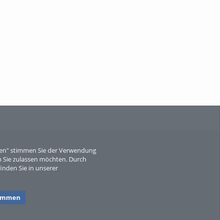
When Particle Physics Gets Hot: A
Journey Throu...
Sperber
eren" stimmen Sie der Verwendung
 Sie zulassen möchten. Durch
inden Sie in unserer
timmen