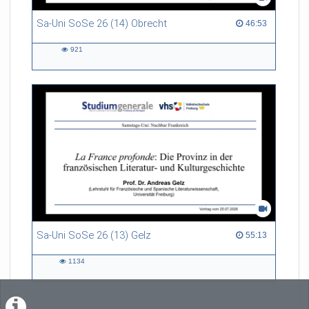
Sa-Uni SoSe 26 (14) Obrecht
46:53 duration
46:53
921
921
views
Sa-Uni SoSe 26 (13) Gelz
55:13 duration
55:13
1134
1134
views