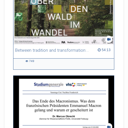
Between tradition and transformation: how owners, advisers and institutions co-create knowledge for resilient forests in Europe
54:13 duration
54:13
749
749
views