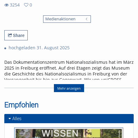
3254
0
0
3254
favorites
Medienaktionen
views
Share
hochgeladen 31. August 2025
Das Dokumentationszentrum Nationalsozialismus hat im März
2025 in Freiburg eröffnet. Auf drei Etagen zeigt das Museum
die Geschichte des Nationalsozialismus in Freiburg von der
Vergangenheit bis hin zur Gegenwart. Wir von uniCROSS
haben Caroline Klemm bei einer ihrer Museumsführungen
Mehr anzeigen
begleitet und blicken in die NS-Zeit zurück.
Referent/in:
Empfohlen
Andreas Nagel
Alles