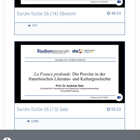
Sa-Uni SoSe 26 (14) Obrecht
46:53 duration
46:53
747
747
views
Sa-Uni SoSe 26 (13) Gelz
55:13 duration
55:13
1098
1098
views