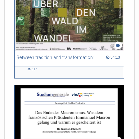
Between tradition and transformation: how owners, advisers and institutions co-create knowledge for resilient forests in Europe
54:13 duration
54:13
517
517
views