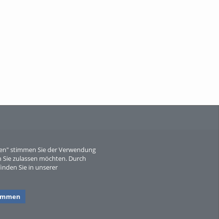
When Particle Physics Gets Hot: A
Journey Throu...
Sperber
eren" stimmen Sie der Verwendung
 Sie zulassen möchten. Durch
inden Sie in unserer
timmen