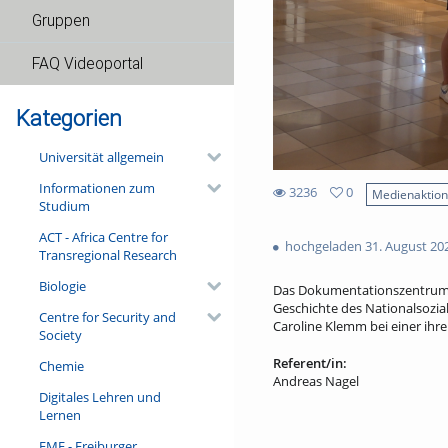
Gruppen
FAQ Videoportal
Kategorien
Universität allgemein
Informationen zum
3236
0
Medienaktio
Studium
0
3236
favorites
ACT - Africa Centre for
views
hochgeladen 31. August 20
Transregional Research
Biologie
Das Dokumentationszentrum Na
Geschichte des Nationalsozia
Centre for Security and
Caroline Klemm bei einer ihr
Society
Referent/in:
Chemie
Andreas Nagel
Digitales Lehren und
Lernen
FMF - Freiburger