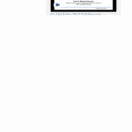
Sa-Uni SoSe 26 (12) Schwarze
Meanings of Forests: A Collaborative
Comparativ...
Als der Wald eine Zukunftsfrage
wurde. Wissen, ...