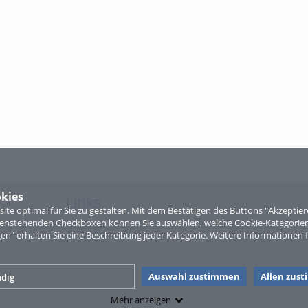
kies
Links
te optimal für Sie zu gestalten. Mit dem Bestätigen des Buttons "Akzepti
ntenstehenden Checkboxen können Sie auswählen, welche Cookie-Kategorien
Sitemap
gen" erhalten Sie eine Beschreibung jeder Kategorie. Weitere Informationen f
Auswahl zustimmen
Allen zus
dig
Mehr anzeigen