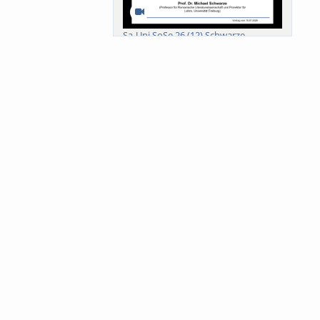
Sa-Uni SoSe 26 (12) Schwarze
Meanings of Forests: A Collaborative
Comparativ...
Als der Wald eine Zukunftsfrage
wurde. Wissen, ...