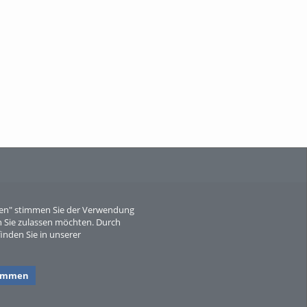
When Particle Physics Gets Hot: A
Journey Throu...
Sperber
eren" stimmen Sie der Verwendung
 Sie zulassen möchten. Durch
inden Sie in unserer
timmen