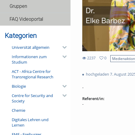
Gruppen
FAQ Videoportal
Kategorien
Universität allgemein
Informationen zum
2237
0
Medienaktio
Studium
0
2237
favorites
ACT - Africa Centre for
views
hochgeladen 7. August 202
Transregional Research
Biologie
-
Centre for Security and
Referent/in:
Society
-
Chemie
Digitales Lehren und
Lernen
FMF - Freiburger