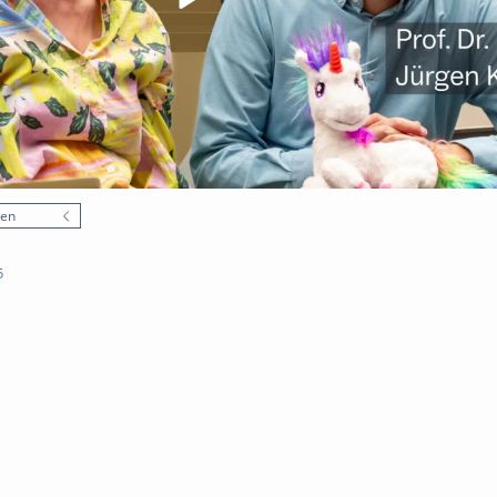
nen
5