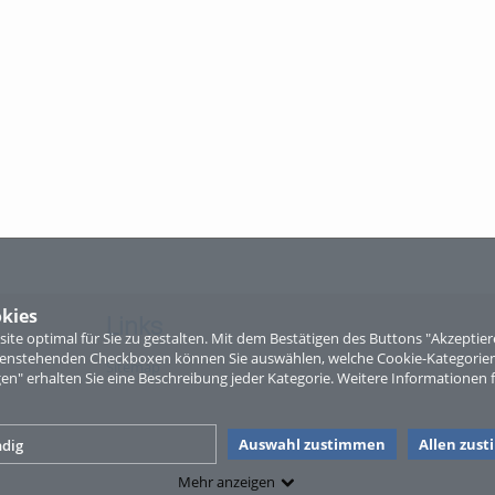
kies
Links
te optimal für Sie zu gestalten. Mit dem Bestätigen des Buttons "Akzepti
ntenstehenden Checkboxen können Sie auswählen, welche Cookie-Kategorien
Sitemap
gen" erhalten Sie eine Beschreibung jeder Kategorie. Weitere Informationen f
Auswahl zustimmen
Allen zus
dig
Mehr anzeigen