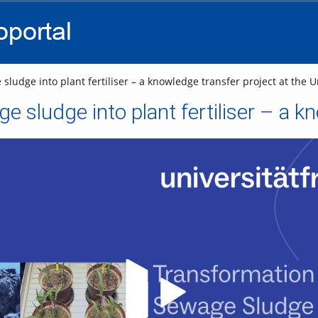
go
go
go
to
to
to
navigation
main
footer
content
ludge into plant fertiliser – a knowledge transfer project at the Un
Video abspielen