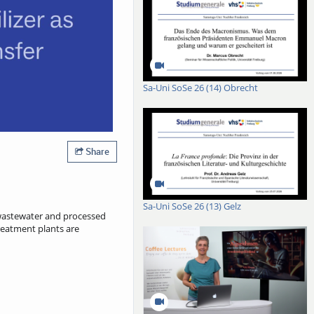
Sa-Uni SoSe 26 (14) Obrecht
Share
Sa-Uni SoSe 26 (13) Gelz
 wastewater and processed
treatment plants are