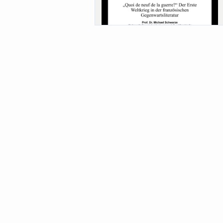
Sa-Uni SoSe 26 (12) Schwarze
Meanings of Forests: A Collaborative
Comparativ...
Als der Wald eine Zukunftsfrage wurde.