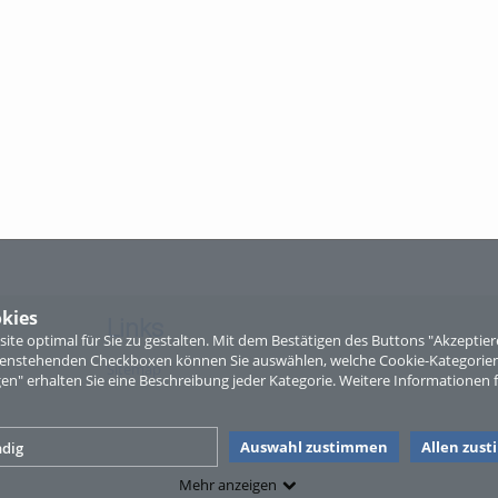
kies
Links
te optimal für Sie zu gestalten. Mit dem Bestätigen des Buttons "Akzepti
ntenstehenden Checkboxen können Sie auswählen, welche Cookie-Kategorien
Sitemap
gen" erhalten Sie eine Beschreibung jeder Kategorie. Weitere Informationen f
Auswahl zustimmen
Allen zus
dig
Mehr anzeigen