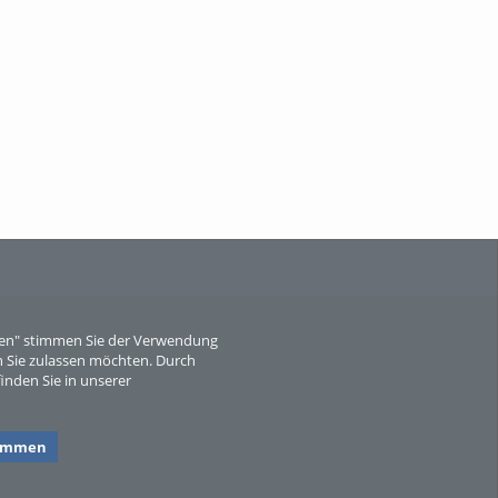
Wissen, ...
When Particle Physics Gets Hot: A
Journey Throu...
eren" stimmen Sie der Verwendung
 Sie zulassen möchten. Durch
inden Sie in unserer
Sperber
timmen