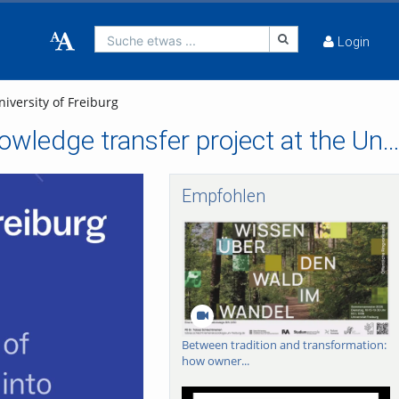
Suche etwas ...
Login
iversity of Freiburg
Turning sewage sludge into plant fertiliser – a knowledge transfer project at the University of Freib
Empfohlen
Between tradition and transformation:
how owner...