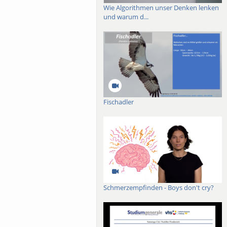
Wie Algorithmen unser Denken lenken
und warum d...
Fischadler
Schmerzempfinden - Boys don't cry?