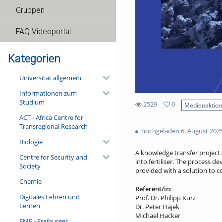
Gruppen
FAQ Videoportal
Kategorien
Universität allgemein
Informationen zum
Studium
2529
0
Medienaktio
0
ACT - Africa Centre for
2529
favorites
Transregional Research
views
hochgeladen 6. August 202
Biologie
A knowledge transfer project
Centre for Security and
into fertiliser. The process 
Society
provided with a solution to c
Chemie
Referent/in:
Digitales Lehren und
Prof. Dr. Philipp Kurz
Lernen
Dr. Peter Hajek
Michael Hacker
FMF - Freiburger