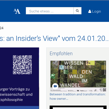
Suche etwas ...
Login
24
Tim Eicke - "The European Court of Human Rights: an Insider’s View
Empfohlen
Between tradition and transformation:
how owner...