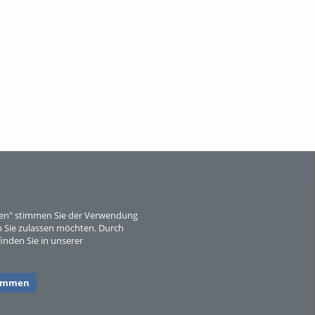
Wissen, ...
When Particle Physics Gets Hot: A
Journey Throu...
eren" stimmen Sie der Verwendung
 Sie zulassen möchten. Durch
inden Sie in unserer
Sperber
timmen