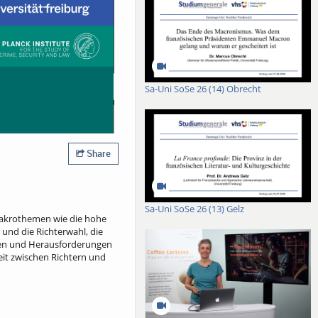
Sa-Uni SoSe 26 (14) Obrecht
Share
Sa-Uni SoSe 26 (13) Gelz
 Makrothemen wie die hohe
und die Richterwahl, die
ngen und Herausforderungen
eit zwischen Richtern und