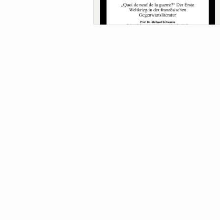
Sa-Uni SoSe 26 (12) Schwarze
Meanings of Forests: A Collaborative
Comparativ...
Als der Wald eine Zukunftsfrage wurde.