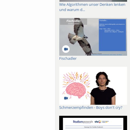
Wie Algorithmen unser Denken lenken
und warum d...
Fischadler
Schmerzempfinden - Boys don't cry?