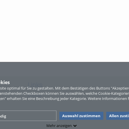
kies
Links
te optimal für Sie zu gestalten. Mit dem Bestätigen des Buttons "Akzepti
ntenstehenden Checkboxen können Sie auswählen, welche Cookie-Kategorien
Sitemap
gen" erhalten Sie eine Beschreibung jeder Kategorie. Weitere Informationen f
Auswahl zustimmen
Allen zus
dig
Mehr anzeigen