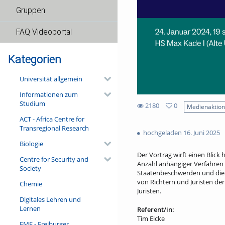
Gruppen
FAQ Videoportal
Kategorien
Universität allgemein
Informationen zum
Studium
2180
0
Medienaktio
0
ACT - Africa Centre for
2180
favorites
Transregional Research
views
hochgeladen 16. Juni 2025
Biologie
Der Vortrag wirft einen Blick
Centre for Security and
Anzahl anhängiger Verfahren 
Society
Staatenbeschwerden und die V
von Richtern und Juristen de
Chemie
Juristen.
Digitales Lehren und
Lernen
Referent/in:
Tim Eicke
FMF - Freiburger