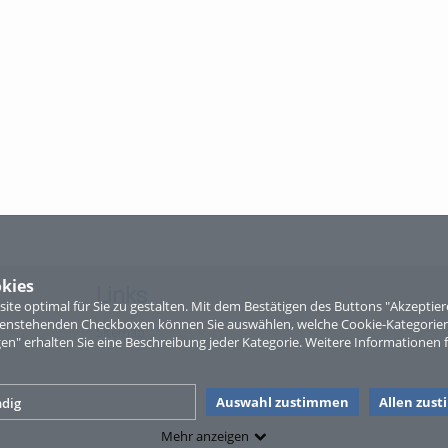
kies
Links
te optimal für Sie zu gestalten. Mit dem Bestätigen des Buttons "Akzepti
ntenstehenden Checkboxen können Sie auswählen, welche Cookie-Kategorien
Sitemap
gen" erhalten Sie eine Beschreibung jeder Kategorie. Weitere Informationen f
Auswahl zustimmen
Allen zus
dig
Mehr anzeigen