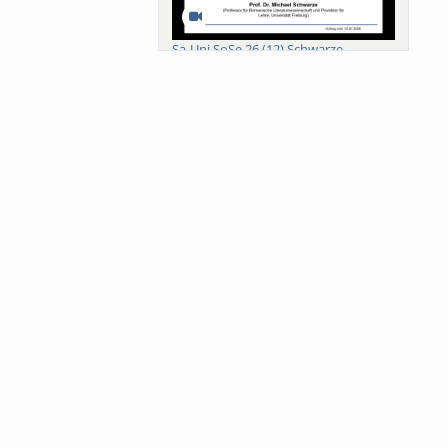
Sa-Uni SoSe 26 (12) Schwarze
Meanings of Forests: A Collaborative
Comparativ...
Als der Wald eine Zukunftsfrage
wurde. Wissen, ...