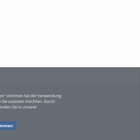
When Particle Physics Gets Hot: A
Journey Throu...
Sperber
eren" stimmen Sie der Verwendung
 Sie zulassen möchten. Durch
inden Sie in unserer
timmen