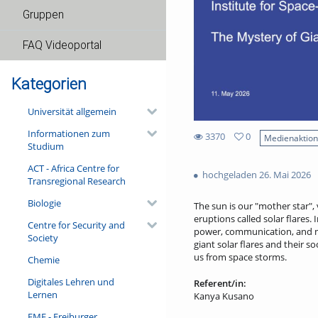
Gruppen
FAQ Videoportal
Kategorien
Universität allgemein
Informationen zum
3370
0
Medienaktio
Studium
0
3370
favorites
ACT - Africa Centre for
views
hochgeladen 26. Mai 2026
Transregional Research
Biologie
The sun is our "mother star",
eruptions called solar flares. 
Centre for Security and
power, communication, and na
Society
giant solar flares and their s
us from space storms.
Chemie
Digitales Lehren und
Referent/in:
Lernen
Kanya Kusano
FMF - Freiburger