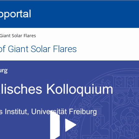
go
go
go
to
to
to
navigation
main
footer
content
iant Solar Flares
f Giant Solar Flares
Video abspielen