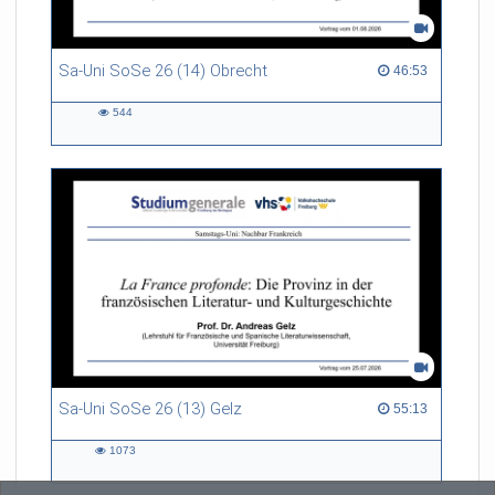
Sa-Uni SoSe 26 (14) Obrecht
46:53 duration
46:53
544
544
views
Sa-Uni SoSe 26 (13) Gelz
55:13 duration
55:13
1073
1073
views