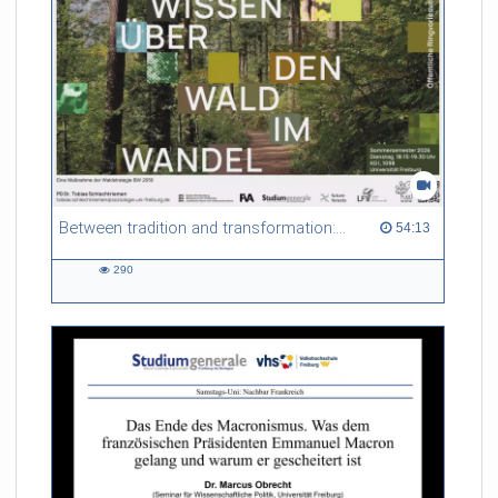
Between tradition and transformation: how owners, advisers and institutions co-create knowledge for resilient forests in Europe
54:13 duration
54:13
290
290
views