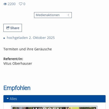
2200
0
0
2200
favorites
Medienaktionen
views
Share
hochgeladen 2. Oktober 2025
Termiten und ihre Geräusche
Referent/in:
Vitus Oberhauser
Empfohlen
Alles