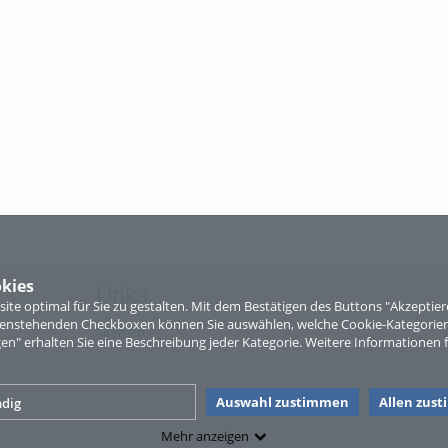
kies
Links
te optimal für Sie zu gestalten. Mit dem Bestätigen des Buttons "Akzepti
ntenstehenden Checkboxen können Sie auswählen, welche Cookie-Kategorien
Sitemap
gen" erhalten Sie eine Beschreibung jeder Kategorie. Weitere Informationen f
Auswahl zustimmen
Allen zus
dig
Mehr anzeigen