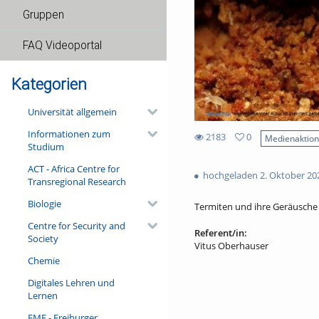
Gruppen
FAQ Videoportal
Kategorien
Universität allgemein
Informationen zum
2183
0
Medienaktio
Studium
0
2183
favorites
ACT - Africa Centre for
views
hochgeladen 2. Oktober 20
Transregional Research
Biologie
Termiten und ihre Geräusche
Centre for Security and
Referent/in:
Society
Vitus Oberhauser
Chemie
Digitales Lehren und
Lernen
FMF - Freiburger