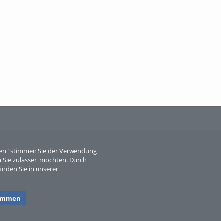
When Particle Physics Gets Hot: A
Journey Throu...
Sperber
eren" stimmen Sie der Verwendung
 Sie zulassen möchten. Durch
inden Sie in unserer
timmen