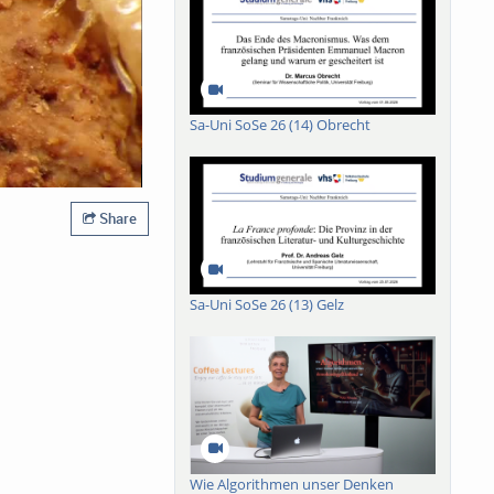
Sa-Uni SoSe 26 (14) Obrecht
Share
Sa-Uni SoSe 26 (13) Gelz
Wie Algorithmen unser Denken