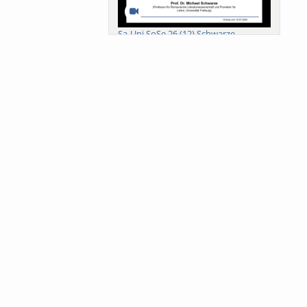
Sa-Uni SoSe 26 (12) Schwarze
Meanings of Forests: A Collaborative
Comparativ...
Als der Wald eine Zukunftsfrage
wurde. Wissen, ...