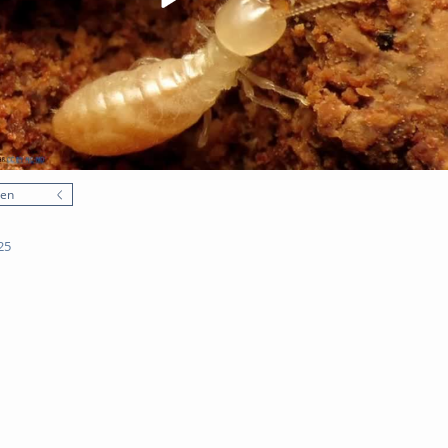
nen
25