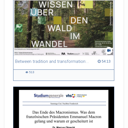
Between tradition and transformation: how owners, advisers and institutions co-create knowledge for resilient forests in Europe
54:13 duration
54:13
513
513
views