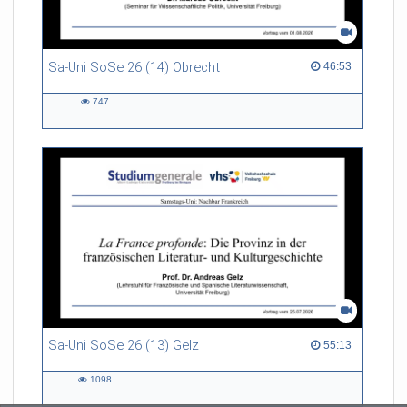
Sa-Uni SoSe 26 (14) Obrecht
46:53 duration
46:53
747
747
views
Sa-Uni SoSe 26 (13) Gelz
55:13 duration
55:13
1098
1098
views