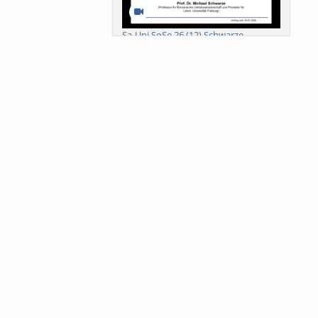
Sa-Uni SoSe 26 (12) Schwarze
Meanings of Forests: A Collaborative
Comparativ...
Als der Wald eine Zukunftsfrage
wurde. Wissen, ...