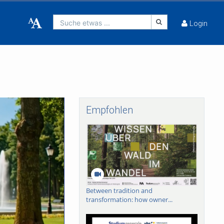
Suche etwas ...
Login
Empfohlen
Between tradition and
transformation: how owner...