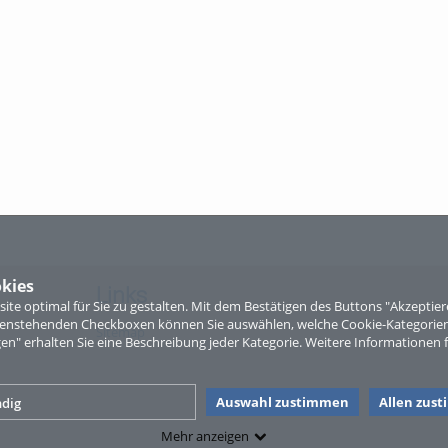
kies
Links
te optimal für Sie zu gestalten. Mit dem Bestätigen des Buttons "Akzepti
ntenstehenden Checkboxen können Sie auswählen, welche Cookie-Kategorien
Sitemap
gen" erhalten Sie eine Beschreibung jeder Kategorie. Weitere Informationen f
Auswahl zustimmen
Allen zus
dig
Mehr anzeigen