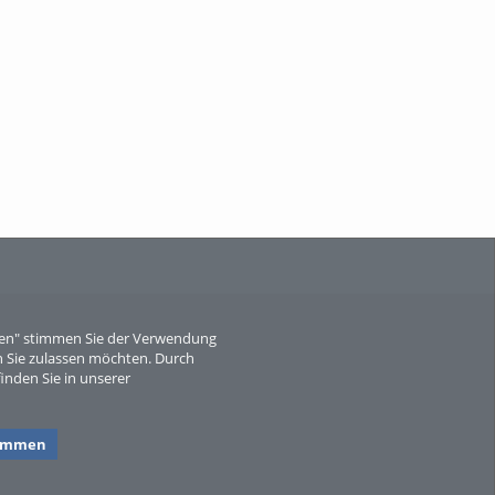
When Particle Physics Gets Hot: A
Journey Throu...
Sperber
eren" stimmen Sie der Verwendung
 Sie zulassen möchten. Durch
inden Sie in unserer
timmen