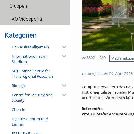
Gruppen
FAQ Videoportal
Kategorien
Universität allgemein
Informationen zum
3302
0
Medienaktio
Studium
0
3302
favorites
ACT - Africa Centre for
views
hochgeladen 29. April 2026
Transregional Research
Biologie
Computer erweitern das Gesam
Instrumentalisten spielen Mus
Centre for Security and
beurteilt den Vormarsch künst
Society
Referent/in:
Chemie
Prof. Dr. Stefanie Steiner-Gra
Digitales Lehren und
Lernen
FMF - Freiburger