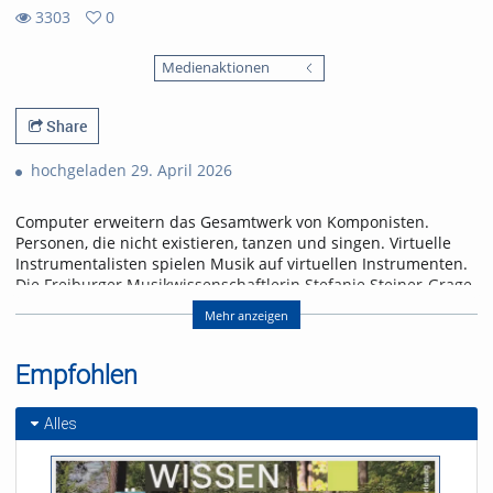
3303
0
0
3303
favorites
Medienaktionen
views
Share
hochgeladen 29. April 2026
Computer erweitern das Gesamtwerk von Komponisten.
Personen, die nicht existieren, tanzen und singen. Virtuelle
Instrumentalisten spielen Musik auf virtuellen Instrumenten.
Die Freiburger Musikwissenschaftlerin Stefanie Steiner-Grage
beurteilt den Vormarsch künstlicher Klänge eher skeptisch.
Mehr anzeigen
Referent/in:
Prof. Dr. Stefanie Steiner-
Empfohlen
Grage
Alles