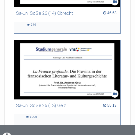
Sa-Uni SoSe 26 (14) Obrecht
46:53 duration
46:53
249
249
views
Sa-Uni SoSe 26 (13) Gelz
55:13 duration
55:13
1005
1005
views