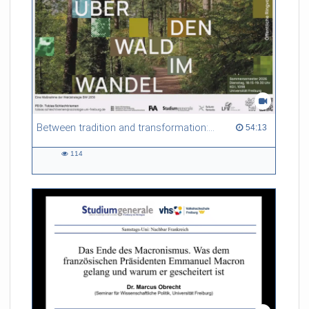
Between tradition and transformation: how owners, advisers and institutions co-create knowledge for resilient forests in Europe
54:13 duration
54:13
114
114
views