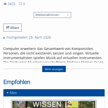
3425
0
0
3425
favorites
Medienaktionen
views
Share
hochgeladen 29. April 2026
Computer erweitern das Gesamtwerk von Komponisten.
Personen, die nicht existieren, tanzen und singen. Virtuelle
Instrumentalisten spielen Musik auf virtuellen Instrumenten.
Die Freiburger Musikwissenschaftlerin Stefanie Steiner-Grage
beurteilt den Vormarsch künstlicher Klänge eher skeptisch.
Mehr anzeigen
Referent/in:
Prof. Dr. Stefanie Steiner-
Empfohlen
Grage
Alles