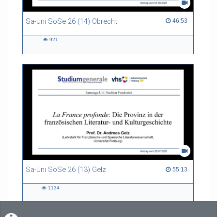
Sa-Uni SoSe 26 (14) Obrecht
46:53 duration
46:53
921
921
views
Sa-Uni SoSe 26 (13) Gelz
55:13 duration
55:13
1134
1134
views