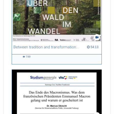
Between tradition and transformation: how owners, advisers and institutions co-create knowledge for resilient forests in Europe
54:13 duration
54:13
749
749
views