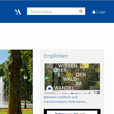
Suche etwas ...
Login
Empfohlen
Between tradition and
transformation: how owner...