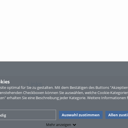
kies
Links
te optimal für Sie zu gestalten. Mit dem Bestätigen des Buttons "Akzepti
ntenstehenden Checkboxen können Sie auswählen, welche Cookie-Kategorien
Sitemap
gen" erhalten Sie eine Beschreibung jeder Kategorie. Weitere Informationen f
Auswahl zustimmen
Allen zus
dig
Mehr anzeigen