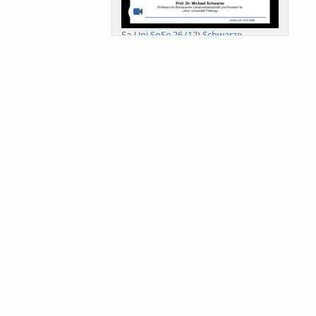
Sa-Uni SoSe 26 (12) Schwarze
Meanings of Forests: A Collaborative
Comparativ...
Als der Wald eine Zukunftsfrage
wurde. Wissen, ...