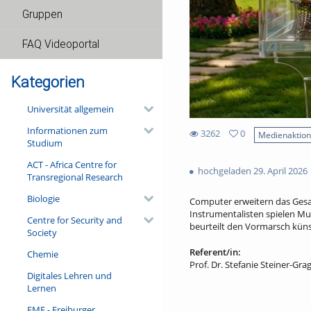
Gruppen
FAQ Videoportal
Kategorien
Universität allgemein
Informationen zum
3262
0
Medienaktio
Studium
0
3262
favorites
ACT - Africa Centre for
views
hochgeladen 29. April 2026
Transregional Research
Biologie
Computer erweitern das Gesam
Instrumentalisten spielen Mus
Centre for Security and
beurteilt den Vormarsch künst
Society
Referent/in:
Chemie
Prof. Dr. Stefanie Steiner-Gra
Digitales Lehren und
Lernen
FMF - Freiburger