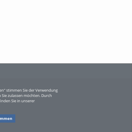
When Particle Physics Gets Hot: A
Journey Throu...
Sperber
eren" stimmen Sie der Verwendung
 Sie zulassen möchten. Durch
inden Sie in unserer
timmen