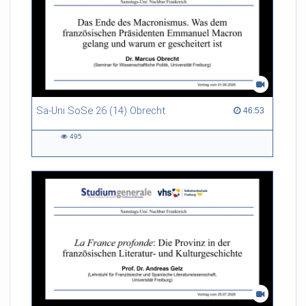
Sa-Uni SoSe 26 (14) Obrecht
46:53 duration
46:53
495
495
views