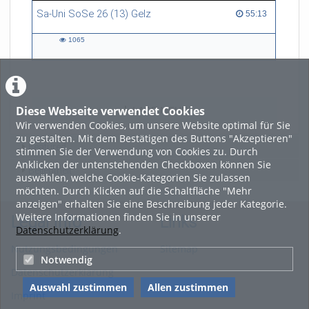
Sa-Uni SoSe 26 (13) Gelz
55:13 duration
55:13
1065
1065
views
Diese Webseite verwendet Cookies
LADE MEHR
Wir verwenden Cookies, um unsere Website optimal für Sie
zu gestalten. Mit dem Bestätigen des Buttons "Akzeptieren"
Featured
stimmen Sie der Verwendung von Cookies zu. Durch
Anklicken der untenstehenden Checkboxen können Sie
Beliebtheit
auswählen, welche Cookie-Kategorien Sie zulassen
möchten. Durch Klicken auf die Schaltfläche "Mehr
anzeigen" erhalten Sie eine Beschreibung jeder Kategorie.
Weitere Informationen finden Sie in unserer
Legal Info
Links
Datenschutzerklärung
.
Nutzungsbedingungen
Sitemap
Notwendig
Datenschutzerklärung
Auswahl zustimmen
Allen zustimmen
Imprint