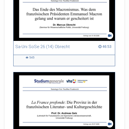
Sa-Uni SoSe 26 (14) Obrecht
46:53 duration
46:53
545
545
views