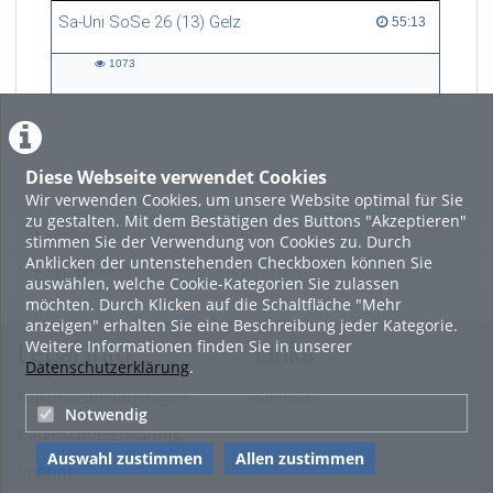
Sa-Uni SoSe 26 (13) Gelz
55:13 duration
55:13
1073
1073
views
Diese Webseite verwendet Cookies
LADE MEHR
Wir verwenden Cookies, um unsere Website optimal für Sie
zu gestalten. Mit dem Bestätigen des Buttons "Akzeptieren"
Featured
stimmen Sie der Verwendung von Cookies zu. Durch
Anklicken der untenstehenden Checkboxen können Sie
Beliebtheit
auswählen, welche Cookie-Kategorien Sie zulassen
möchten. Durch Klicken auf die Schaltfläche "Mehr
anzeigen" erhalten Sie eine Beschreibung jeder Kategorie.
Weitere Informationen finden Sie in unserer
Legal Info
Links
Datenschutzerklärung
.
Nutzungsbedingungen
Sitemap
Notwendig
Datenschutzerklärung
Auswahl zustimmen
Allen zustimmen
Imprint