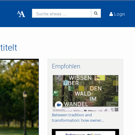
Suche etwas ...
Login
itelt
Empfohlen
Between tradition and
transformation: how owner...