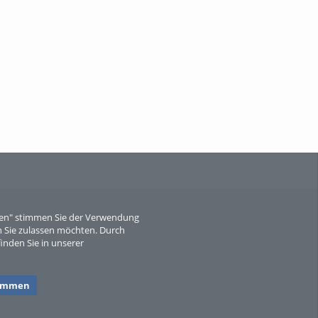
When Particle Physics Gets Hot: A
Journey Throu...
Sperber
eren" stimmen Sie der Verwendung
 Sie zulassen möchten. Durch
inden Sie in unserer
timmen