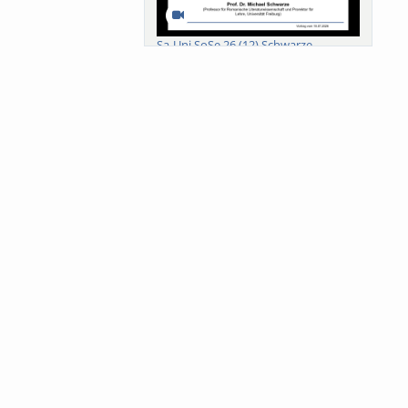
Sa-Uni SoSe 26 (12) Schwarze
Meanings of Forests: A Collaborative
Comparativ...
Als der Wald eine Zukunftsfrage
wurde. Wissen, ...