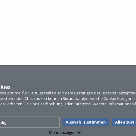
kies
Links
te optimal für Sie zu gestalten. Mit dem Bestätigen des Buttons "Akzepti
ntenstehenden Checkboxen können Sie auswählen, welche Cookie-Kategorien
Sitemap
gen" erhalten Sie eine Beschreibung jeder Kategorie. Weitere Informationen f
Auswahl zustimmen
Allen zus
dig
Mehr anzeigen