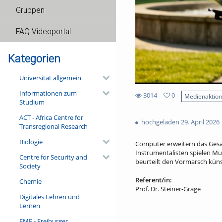
Gruppen
FAQ Videoportal
Kategorien
Universität allgemein
Informationen zum
3014
0
Medienaktio
Studium
0
3014
favorites
ACT - Africa Centre for
views
hochgeladen 29. April 2026
Transregional Research
Biologie
Computer erweitern das Gesam
Instrumentalisten spielen Mus
Centre for Security and
beurteilt den Vormarsch künst
Society
Referent/in:
Chemie
Prof. Dr. Steiner-Grage
Digitales Lehren und
Lernen
FMF - Freiburger