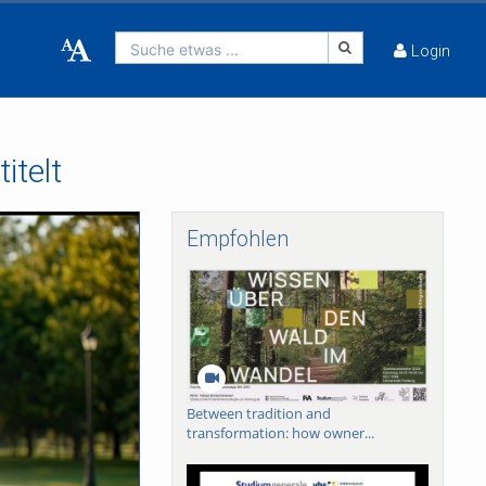
Suche etwas ...
Login
itelt
Empfohlen
Between tradition and
transformation: how owner...