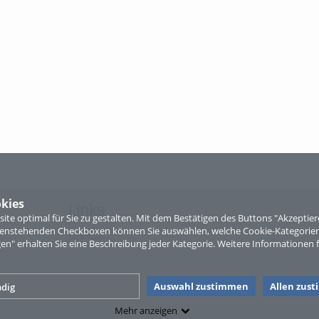
kies
Links
te optimal für Sie zu gestalten. Mit dem Bestätigen des Buttons "Akzepti
ntenstehenden Checkboxen können Sie auswählen, welche Cookie-Kategorien
Sitemap
gen" erhalten Sie eine Beschreibung jeder Kategorie. Weitere Informationen f
Auswahl zustimmen
Allen zus
dig
Mehr anzeigen