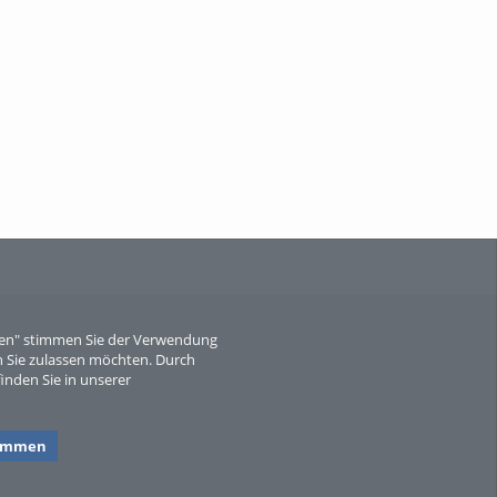
When Particle Physics Gets Hot: A
Journey Throu...
Sperber
eren" stimmen Sie der Verwendung
 Sie zulassen möchten. Durch
inden Sie in unserer
timmen