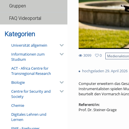
Gruppen
FAQ Videoportal
Kategorien
Universität allgemein
Informationen zum
3099
0
Medienaktio
Studium
0
3099
favorites
ACT - Africa Centre for
views
hochgeladen 29. April 2026
Transregional Research
Biologie
Computer erweitern das Gesam
Instrumentalisten spielen Mus
Centre for Security and
beurteilt den Vormarsch künst
Society
Referent/in:
Chemie
Prof. Dr. Steiner-Grage
Digitales Lehren und
Lernen
FMF - Freiburger