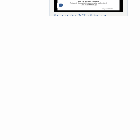
Sa-Uni SoSe 26 (12) Schwarze
Meanings of Forests: A Collaborative
Comparativ...
Als der Wald eine Zukunftsfrage
wurde. Wissen, ...