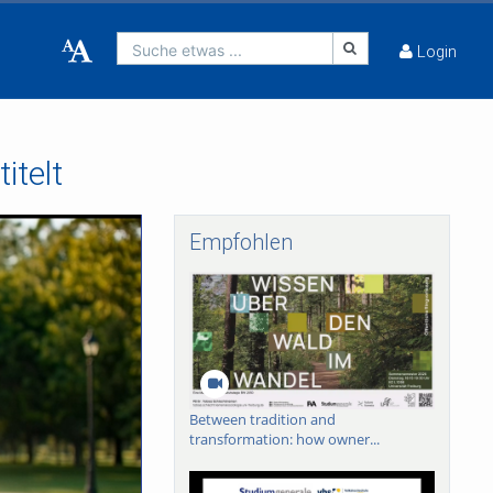
Suche etwas ...
Login
itelt
Empfohlen
Between tradition and
transformation: how owner...