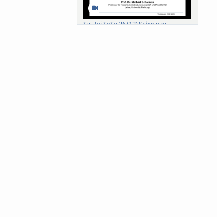
Sa-Uni SoSe 26 (12) Schwarze
Meanings of Forests: A Collaborative
Comparativ...
Als der Wald eine Zukunftsfrage
wurde. Wissen, ...