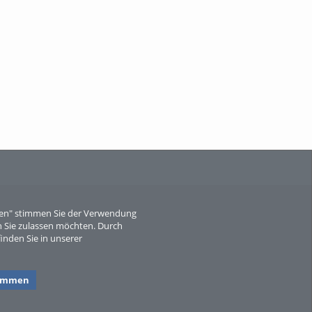
When Particle Physics Gets Hot: A
Journey Throu...
Sperber
eren" stimmen Sie der Verwendung
 Sie zulassen möchten. Durch
inden Sie in unserer
timmen