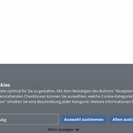
kies
Links
te optimal für Sie zu gestalten. Mit dem Bestätigen des Buttons "Akzepti
ntenstehenden Checkboxen können Sie auswählen, welche Cookie-Kategorien
Sitemap
gen" erhalten Sie eine Beschreibung jeder Kategorie. Weitere Informationen f
Auswahl zustimmen
Allen zus
dig
Mehr anzeigen