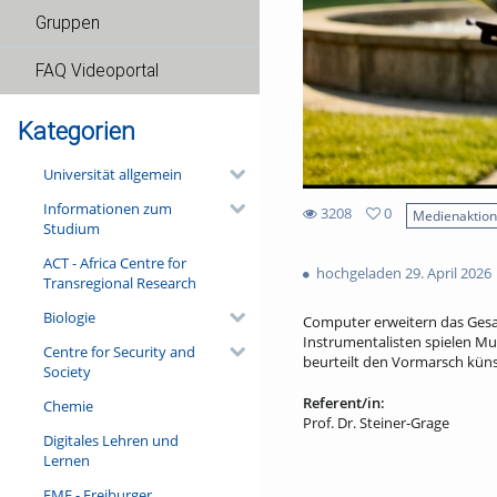
Gruppen
FAQ Videoportal
Kategorien
Universität allgemein
Informationen zum
3208
0
Medienaktio
Studium
0
3208
favorites
ACT - Africa Centre for
views
hochgeladen 29. April 2026
Transregional Research
Biologie
Computer erweitern das Gesam
Instrumentalisten spielen Mus
Centre for Security and
beurteilt den Vormarsch künst
Society
Referent/in:
Chemie
Prof. Dr. Steiner-Grage
Digitales Lehren und
Lernen
FMF - Freiburger