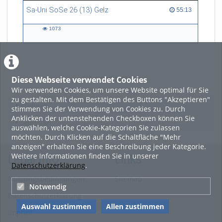
Sa-Uni SoSe 26 (13) Gelz
55:13 duration
55:13
1073
1073
views
Diese Webseite verwendet Cookies
LADE MEHR
Wir verwenden Cookies, um unsere Website optimal für Sie
zu gestalten. Mit dem Bestätigen des Buttons "Akzeptieren"
Featured
stimmen Sie der Verwendung von Cookies zu. Durch
Anklicken der untenstehenden Checkboxen können Sie
Beliebtheit
auswählen, welche Cookie-Kategorien Sie zulassen
möchten. Durch Klicken auf die Schaltfläche "Mehr
anzeigen" erhalten Sie eine Beschreibung jeder Kategorie.
Weitere Informationen finden Sie in unserer
Legal Info
Links
Datenschutzerklärung
.
Nutzungsbedingungen
Sitemap
Notwendig
Datenschutzerklärung
Auswahl zustimmen
Allen zustimmen
Imprint