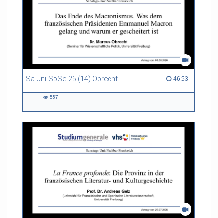
Sa-Uni SoSe 26 (14) Obrecht
46:53 duration
46:53
557
557
views