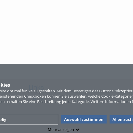
kies
Links
te optimal für Sie zu gestalten. Mit dem Bestätigen des Buttons "Akzepti
ntenstehenden Checkboxen können Sie auswählen, welche Cookie-Kategorien
Sitemap
gen" erhalten Sie eine Beschreibung jeder Kategorie. Weitere Informationen f
Auswahl zustimmen
Allen zus
dig
Mehr anzeigen