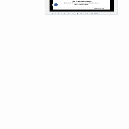
Sa-Uni SoSe 26 (12) Schwarze
Meanings of Forests: A Collaborative
Comparativ...
Als der Wald eine Zukunftsfrage
wurde. Wissen, ...