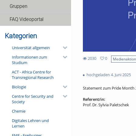
Gruppen
FAQ Videoportal
Kategorien
Universität allgemein
Informationen zum
2030
0
Medienaktio
Studium
0
2030
favorites
ACT - Africa Centre for
views
hochgeladen 4. Juni 2025
Transregional Research
Biologie
Statement zum Pride Month 
Centre for Security and
Referent/in:
Society
Prof. Dr. Sylvia Paletschek
Chemie
Digitales Lehren und
Lernen
FMF - Freiburger