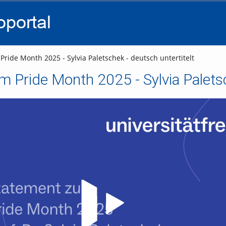
go
go
go
to
to
to
navigation
main
footer
content
ride Month 2025 - Sylvia Paletschek - deutsch untertitelt
 Pride Month 2025 - Sylvia Paletsc
Video abspielen