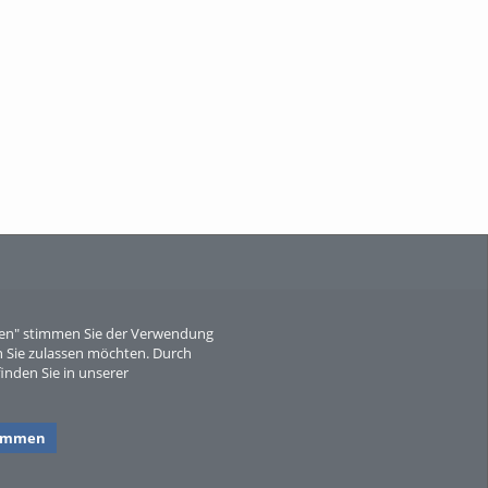
When Particle Physics Gets Hot: A
Journey Throu...
Sperber
eren" stimmen Sie der Verwendung
 Sie zulassen möchten. Durch
inden Sie in unserer
timmen