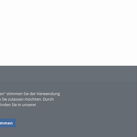
When Particle Physics Gets Hot: A
Journey Throu...
Sperber
eren" stimmen Sie der Verwendung
 Sie zulassen möchten. Durch
inden Sie in unserer
timmen