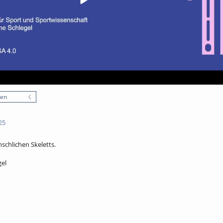
nen
25
schlichen Skeletts.
gel