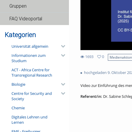
Gruppen
FAQ Videoportal
Kategorien
Universität allgemein
Informationen zum
1693
0
Medienaktio
Studium
0
1693
favorites
ACT - Africa Centre for
views
hochgeladen 9. Oktober 20
Transregional Research
Biologie
Video zur Einführung des men
Centre for Security and
Referent/in:
Dr. Sabine Schle
Society
Chemie
Digitales Lehren und
Lernen
FMF - Freiburger