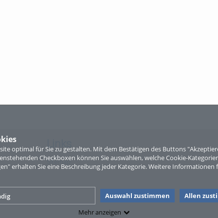
kies
Links
te optimal für Sie zu gestalten. Mit dem Bestätigen des Buttons "Akzepti
ntenstehenden Checkboxen können Sie auswählen, welche Cookie-Kategorien
Sitemap
gen" erhalten Sie eine Beschreibung jeder Kategorie. Weitere Informationen f
Auswahl zustimmen
Allen zus
dig
Mehr anzeigen