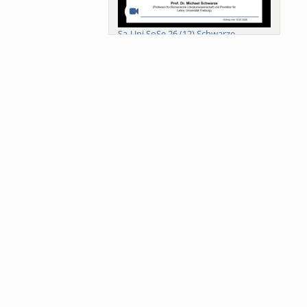
Sa-Uni SoSe 26 (12) Schwarze
Meanings of Forests: A Collaborative
Comparativ...
Als der Wald eine Zukunftsfrage
wurde. Wissen, ...