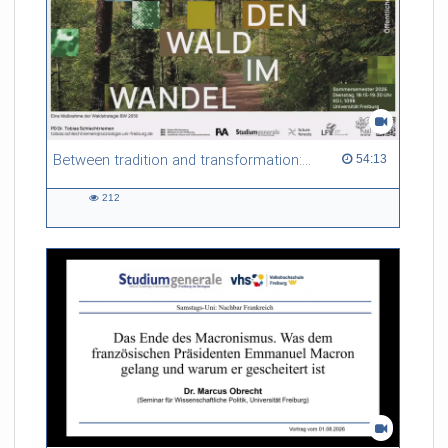
Between tradition and transformation: how owners, advisers and institutions co-create knowledge for resilient forests in Europe
54:13 duration
54:13
212
212
views