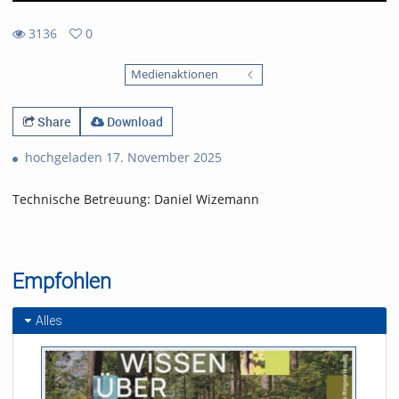
3136
0
0
3136
favorites
Medienaktionen
views
Share
Download
hochgeladen 17. November 2025
Technische Betreuung: Daniel Wizemann
Empfohlen
Alles