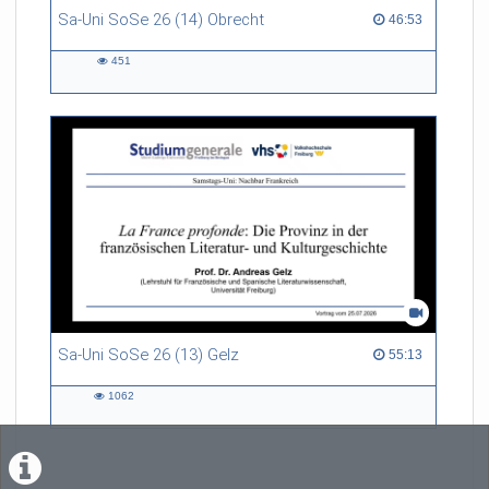
Sa-Uni SoSe 26 (14) Obrecht
46:53 duration
46:53
451
451
views
Sa-Uni SoSe 26 (13) Gelz
55:13 duration
55:13
1062
1062
views