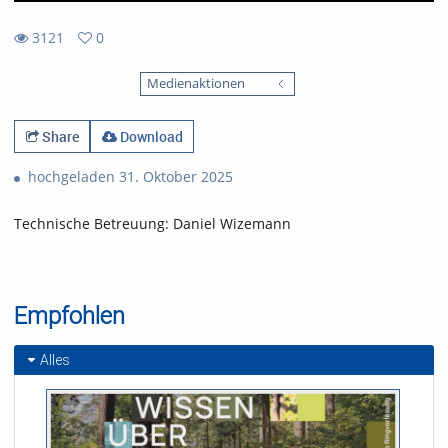
3121
0
0
3121
favorites
Medienaktionen
views
Share
Download
hochgeladen 31. Oktober 2025
Technische Betreuung: Daniel Wizemann
Empfohlen
Alles