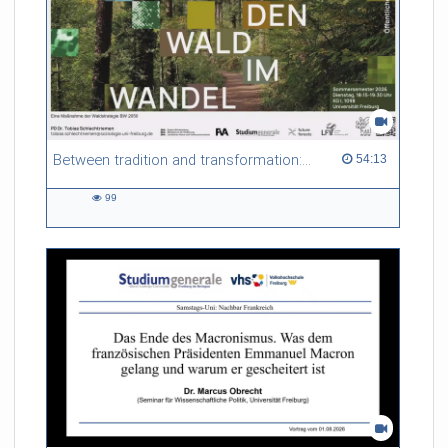
Between tradition and transformation: how owners, advisers and institutions co-create knowledge for resilient forests in Europe
54:13 duration
54:13
99
99
views