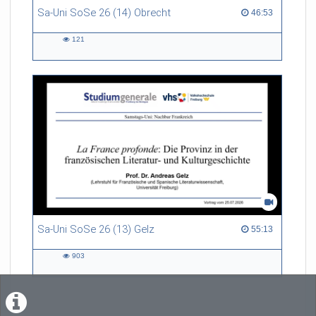
Sa-Uni SoSe 26 (14) Obrecht
46:53 duration
46:53
121
121
views
Sa-Uni SoSe 26 (13) Gelz
55:13 duration
55:13
903
903
views