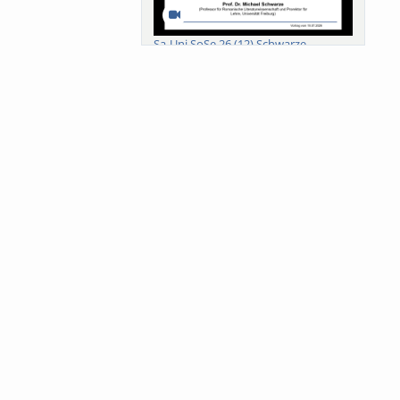
Sa-Uni SoSe 26 (12) Schwarze
Meanings of Forests: A Collaborative
Comparativ...
Als der Wald eine Zukunftsfrage
wurde. Wissen, ...