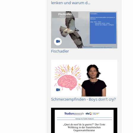
 to which these
lenken und warum d...
ntum advantage in
Fischadler
Schmerzempfinden - Boys don't cry?