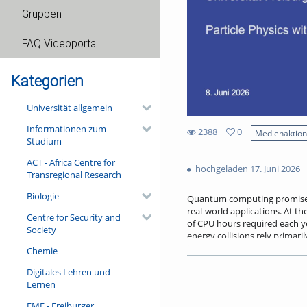
Gruppen
FAQ Videoportal
Kategorien
Universität allgemein
Informationen zum
2388
0
Medienaktio
Studium
0
2388
favorites
ACT - Africa Centre for
views
hochgeladen 17. Juni 2026
Transregional Research
Biologie
Quantum computing promises
real-world applications. At t
Centre for Security and
of CPU hours required each y
Society
energy collisions rely primari
fundamentally quantum comput
Chemie
computing can help overcome 
Digitales Lehren und
In this presentation, after a
Lernen
current state of the field fo
algorithms may be applied to 
FMF - Freiburger