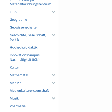
simulations, and the computat
Materialforschungszentrum
applications can be implemen
high-energy physics.
FRIAS
Referent/in:
Geographie
Matthieu Pellen
Geowissenschaften
Geschichte, Gesellschaft,
Politik
Hochschuldidaktik
Innovationscampus
Nachhaltigkeit (ICN)
Kultur
Mathematik
Medizin
Medienkulturwissenschaft
Musik
Pharmazie