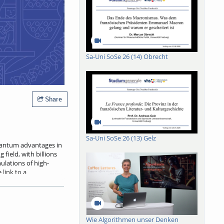
Sa-Uni SoSe 26 (14) Obrecht
Share
Sa-Uni SoSe 26 (13) Gelz
antum advantages in
field, with billions
ulations of high-
 link to a
 whether quantum
cs, I review the
l discuss how quantum
ions, parton-shower
Wie Algorithmen unser Denken