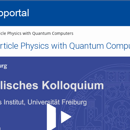
go
go
go
to
to
to
navigation
main
footer
content
icle Physics with Quantum Computers
article Physics with Quantum Comp
Video abspielen