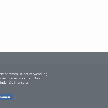
When Particle Physics Gets Hot: A
Journey Throu...
Sperber
eren" stimmen Sie der Verwendung
 Sie zulassen möchten. Durch
inden Sie in unserer
timmen