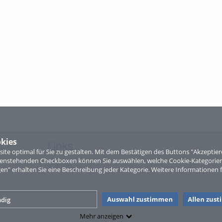
kies
Links
te optimal für Sie zu gestalten. Mit dem Bestätigen des Buttons "Akzepti
ntenstehenden Checkboxen können Sie auswählen, welche Cookie-Kategorien
Sitemap
gen" erhalten Sie eine Beschreibung jeder Kategorie. Weitere Informationen f
Auswahl zustimmen
Allen zus
dig
Mehr anzeigen