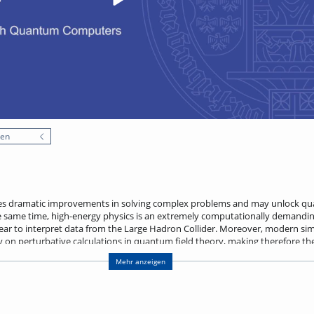
nen
 dramatic improvements in solving complex problems and may unlock qu
he same time, high-energy physics is an extremely computationally demanding 
ear to interpret data from the Large Hadron Collider. Moreover, modern sim
ly on perturbative calculations in quantum field theory, making therefore the
ational framework particularly intriguing. It is therefore natural to ask
Mehr anzeigen
some of the current computational bottlenecks in high-energy physics.
n introduction to the basic ideas of quantum computing and high-energy physi
r quantum-computing applications in high-energy physics. To that end, I wil
several key aspects of collider simulations, including cross-section calculat