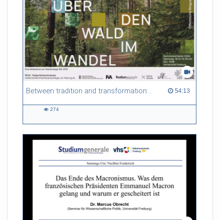
Between tradition and transformation: how owners, advisers and institutions co-create knowledge for resilient forests in Europe
54:13 duration
54:13
274
274
views