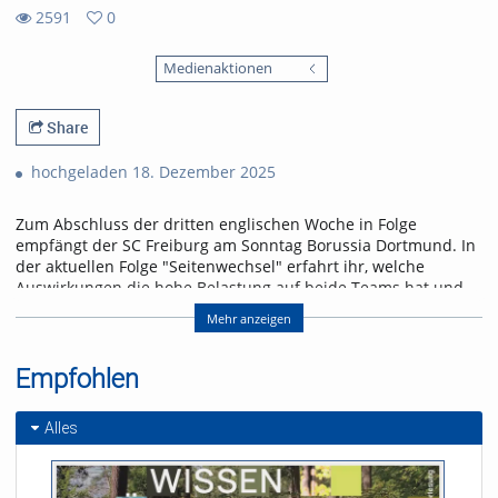
2591
0
0
2591
favorites
Medienaktionen
views
Share
hochgeladen 18. Dezember 2025
Zum Abschluss der dritten englischen Woche in Folge
empfängt der SC Freiburg am Sonntag Borussia Dortmund. In
der aktuellen Folge "Seitenwechsel" erfahrt ihr, welche
Auswirkungen die hohe Belastung auf beide Teams hat und
warum ein Freiburger Sieg fast schon ein kleines
Mehr anzeigen
Weihnachtswunder wäre.
Referent/in:
Empfohlen
Andreas Nagel
Alles