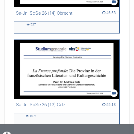
Sa-Uni SoSe 26 (14) Obrecht
46:53 duration
46:53
527
527
views
Sa-Uni SoSe 26 (13) Gelz
55:13 duration
55:13
1071
1071
views