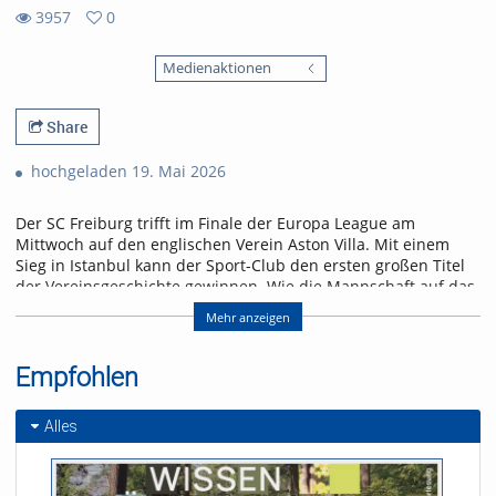
3957
0
0
3957
favorites
Medienaktionen
views
Share
hochgeladen 19. Mai 2026
Der SC Freiburg trifft im Finale der Europa League am
Mittwoch auf den englischen Verein Aston Villa. Mit einem
Sieg in Istanbul kann der Sport-Club den ersten großen Titel
der Vereinsgeschichte gewinnen. Wie die Mannschaft auf das
Spiel blickt und was für ein Gegner auf sie zukommt, erfahrt
Mehr anzeigen
ihr in der neuen Folge „Seitenwechsel“.
Referent/in:
Empfohlen
Andreas Nagel
Alles