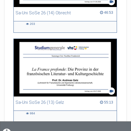
Sa-Uni SoSe 26 (14) Obrecht
46:53 duration
46:53
203
203
views
Sa-Uni SoSe 26 (13) Gelz
55:13 duration
55:13
984
984
views