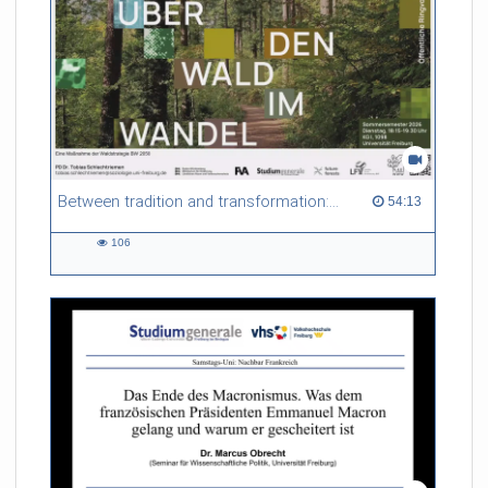
Between tradition and transformation: how owners, advisers and institutions co-create knowledge for resilient forests in Europe
54:13 duration
54:13
106
106
views