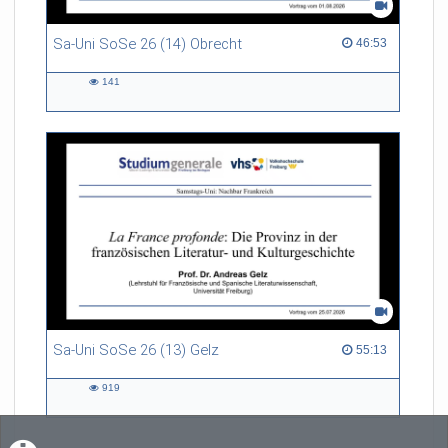
Sa-Uni SoSe 26 (14) Obrecht
46:53 duration
46:53
141
141
views
Sa-Uni SoSe 26 (13) Gelz
55:13 duration
55:13
919
919
views