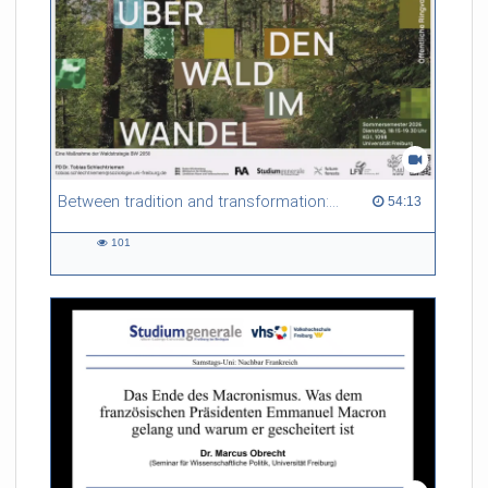
Between tradition and transformation: how owners, advisers and institutions co-create knowledge for resilient forests in Europe
54:13 duration
54:13
101
101
views