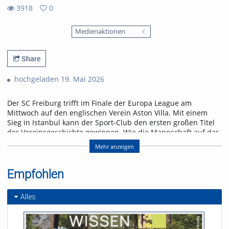
3918
0
0
3918
favorites
Medienaktionen
views
Share
hochgeladen 19. Mai 2026
Der SC Freiburg trifft im Finale der Europa League am
Mittwoch auf den englischen Verein Aston Villa. Mit einem
Sieg in Istanbul kann der Sport-Club den ersten großen Titel
der Vereinsgeschichte gewinnen. Wie die Mannschaft auf das
Spiel blickt und was für ein Gegner auf sie zukommt, erfahrt
Mehr anzeigen
ihr in der neuen Folge „Seitenwechsel“.
Referent/in:
Empfohlen
Andreas Nagel
Alles