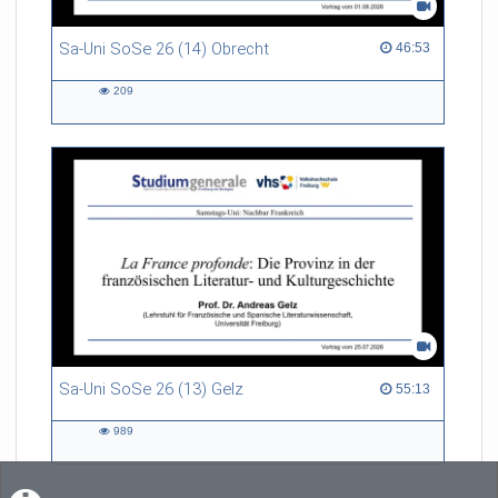
Sa-Uni SoSe 26 (14) Obrecht
46:53 duration
46:53
209
209
views
Sa-Uni SoSe 26 (13) Gelz
55:13 duration
55:13
989
989
views