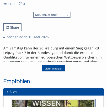
5122
0
0
5122
favorites
Medienaktionen
views
Share
hochgeladen 15. Mai 2026
Am Samstag kann der SC Freiburg mit einem Sieg gegen RB
Leipzig Platz 7 in der Bundesliga und damit die erneute
Qualifikation für einem europäischen Wettbewerb sichern. In
der neuen Folge "Seitenwechsel" sprechen Jonas und Alex
über das letzte Heimspiel der Saison und einen Leih-
Mehr anzeigen
Rückkehrer.
Referent/in:
Empfohlen
Andreas Nagel
Alles