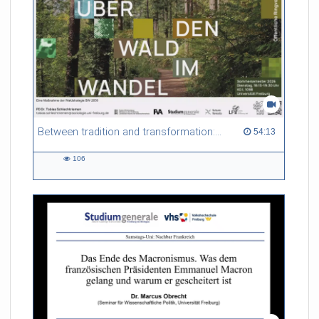
Between tradition and transformation: how owners, advisers and institutions co-create knowledge for resilient forests in Europe
54:13 duration
54:13
106
106
views