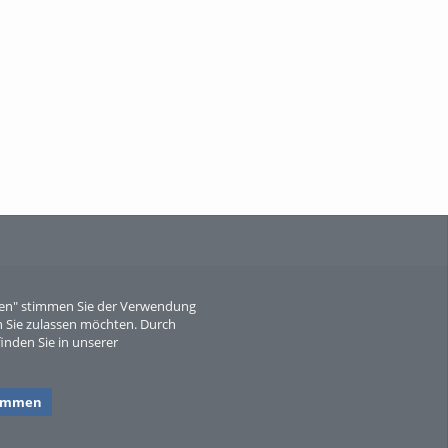
When Particle Physics Gets Hot: A
Journey Throu...
Sperber
eren" stimmen Sie der Verwendung
 Sie zulassen möchten. Durch
inden Sie in unserer
timmen