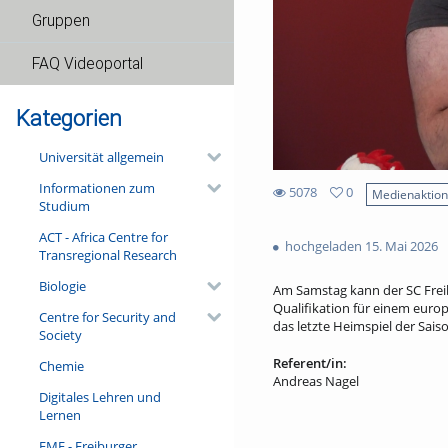
Gruppen
FAQ Videoportal
Kategorien
Universität allgemein
Informationen zum
5078
0
Medienaktio
Studium
0
5078
favorites
ACT - Africa Centre for
views
hochgeladen 15. Mai 2026
Transregional Research
Biologie
Am Samstag kann der SC Freib
Qualifikation für einem euro
Centre for Security and
das letzte Heimspiel der Sais
Society
Referent/in:
Chemie
Andreas Nagel
Digitales Lehren und
Lernen
FMF - Freiburger