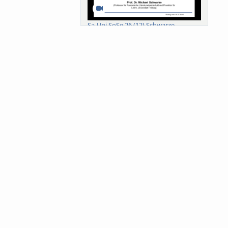
Sa-Uni SoSe 26 (12) Schwarze
Meanings of Forests: A Collaborative
Comparativ...
Als der Wald eine Zukunftsfrage
wurde. Wissen, ...