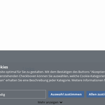
kies
Links
te optimal für Sie zu gestalten. Mit dem Bestätigen des Buttons "Akzepti
ntenstehenden Checkboxen können Sie auswählen, welche Cookie-Kategorien
Sitemap
gen" erhalten Sie eine Beschreibung jeder Kategorie. Weitere Informationen f
Auswahl zustimmen
Allen zus
dig
Mehr anzeigen