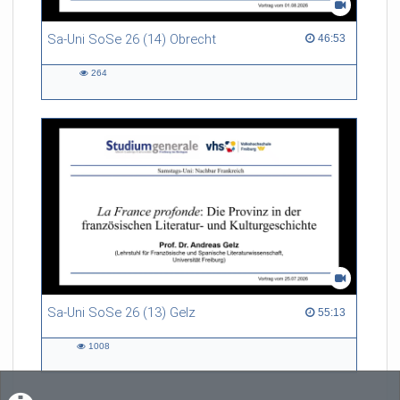
Sa-Uni SoSe 26 (14) Obrecht
46:53 duration
46:53
264
264
views
Sa-Uni SoSe 26 (13) Gelz
55:13 duration
55:13
1008
1008
views