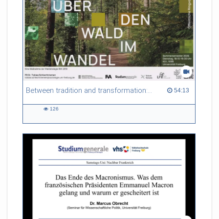
Between tradition and transformation: how owners, advisers and institutions co-create knowledge for resilient forests in Europe
54:13 duration
54:13
126
126
views