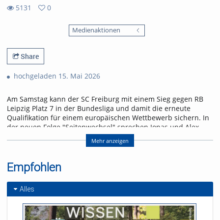
5131
0
0
5131
favorites
Medienaktionen
views
Share
hochgeladen 15. Mai 2026
Am Samstag kann der SC Freiburg mit einem Sieg gegen RB
Leipzig Platz 7 in der Bundesliga und damit die erneute
Qualifikation für einem europäischen Wettbewerb sichern. In
der neuen Folge "Seitenwechsel" sprechen Jonas und Alex
über das letzte Heimspiel der Saison und einen Leih-
Mehr anzeigen
Rückkehrer.
Referent/in:
Empfohlen
Andreas Nagel
Alles