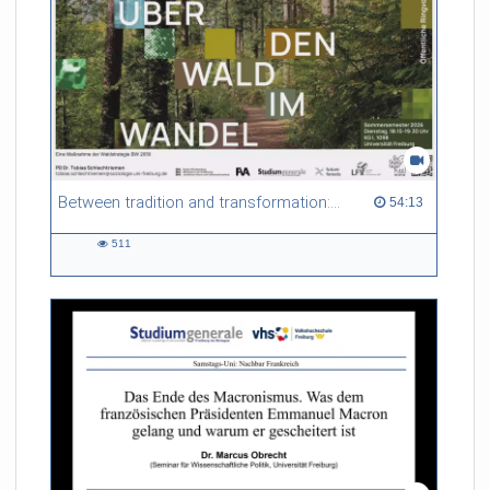
Between tradition and transformation: how owners, advisers and institutions co-create knowledge for resilient forests in Europe
54:13 duration
54:13
511
511
views