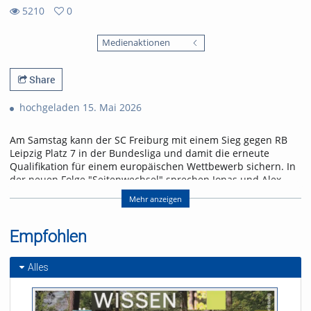
5210
0
0
5210
favorites
Medienaktionen
views
Share
hochgeladen 15. Mai 2026
Am Samstag kann der SC Freiburg mit einem Sieg gegen RB
Leipzig Platz 7 in der Bundesliga und damit die erneute
Qualifikation für einem europäischen Wettbewerb sichern. In
der neuen Folge "Seitenwechsel" sprechen Jonas und Alex
über das letzte Heimspiel der Saison und einen Leih-
Mehr anzeigen
Rückkehrer.
Referent/in:
Empfohlen
Andreas Nagel
Alles