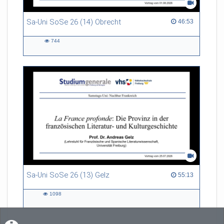
Sa-Uni SoSe 26 (14) Obrecht
46:53 duration
46:53
744
744
views
Sa-Uni SoSe 26 (13) Gelz
55:13 duration
55:13
1098
1098
views