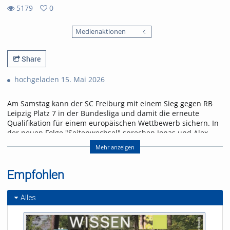
5179
0
0
5179
favorites
Medienaktionen
views
Share
hochgeladen 15. Mai 2026
Am Samstag kann der SC Freiburg mit einem Sieg gegen RB
Leipzig Platz 7 in der Bundesliga und damit die erneute
Qualifikation für einem europäischen Wettbewerb sichern. In
der neuen Folge "Seitenwechsel" sprechen Jonas und Alex
über das letzte Heimspiel der Saison und einen Leih-
Mehr anzeigen
Rückkehrer.
Referent/in:
Empfohlen
Andreas Nagel
Alles