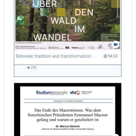
Between tradition and transformation: how owners, advisers and institutions co-create knowledge for resilient forests in Europe
54:13 duration
54:13
275
275
views