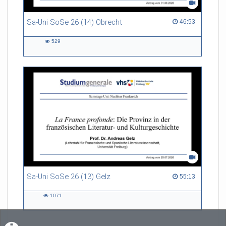
Sa-Uni SoSe 26 (14) Obrecht
46:53 duration
46:53
529
529
views
Sa-Uni SoSe 26 (13) Gelz
55:13 duration
55:13
1071
1071
views